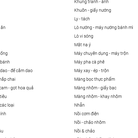
khung tranh - ảnh
khuôn - giấy nướng
ly - tách
 ăn
lò nướng - máy nướng bánh mì
lò vi sóng
mặt nạ ý
uống
máy chuyên dụng - máy trộn
m bánh
máy pha cà phê
 dao - đế cắm dao
máy xay - ép - trộn
nắp chai
màng bọc thực phẩm
 cam - gọt hoa quả
màng nhôm - giấy bạc
tiêu
màng nhôm - khay nhôm
các loại
nhẫn
dính
nồi cơm điện
nồi - chảo nhôm
ầu
nồi & chảo