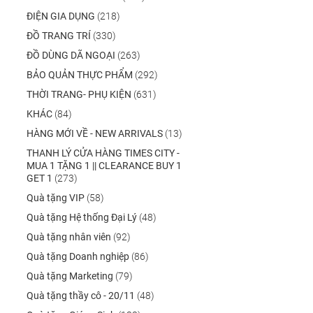
ĐIỆN GIA DỤNG
(218)
ĐỒ TRANG TRÍ
(330)
ĐỒ DÙNG DÃ NGOẠI
(263)
BẢO QUẢN THỰC PHẨM
(292)
THỜI TRANG- PHỤ KIỆN
(631)
KHÁC
(84)
HÀNG MỚI VỀ - NEW ARRIVALS
(13)
THANH LÝ CỬA HÀNG TIMES CITY -
MUA 1 TẶNG 1 || CLEARANCE BUY 1
GET 1
(273)
Quà tặng VIP
(58)
Quà tặng Hệ thống Đại Lý
(48)
Quà tặng nhân viên
(92)
Quà tặng Doanh nghiệp
(86)
Quà tặng Marketing
(79)
Quà tặng thầy cô - 20/11
(48)