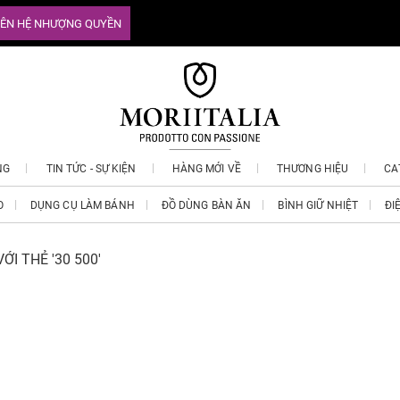
IÊN HỆ NHƯỢNG QUYỀN
NG
TIN TỨC - SỰ KIỆN
HÀNG MỚI VỀ
THƯƠNG HIỆU
CA
O
DỤNG CỤ LÀM BÁNH
ĐỒ DÙNG BÀN ĂN
BÌNH GIỮ NHIỆT
ĐI
I THẺ '30 500'