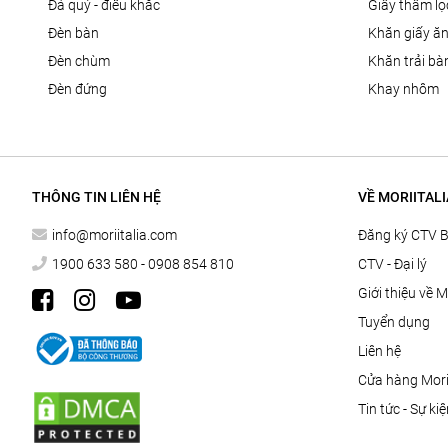
đá quý - điêu khắc
giấy thấm l
đèn bàn
khăn giấy ă
đèn chùm
khăn trải bà
đèn đứng
khay nhôm
THÔNG TIN LIÊN HỆ
VỀ MORIITALI
info@moriitalia.com
Đăng ký CTV 
1900 633 580 - 0908 854 810
CTV - Đại lý
Giới thiệu về M
Tuyển dụng
Liên hệ
Cửa hàng Morii
Tin tức - Sự ki