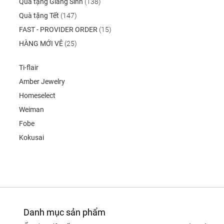
Quà tặng Giáng Sinh
(138)
Quà tặng Tết
(147)
FAST - PROVIDER ORDER
(15)
HÀNG MỚI VÊ
(25)
Ti-flair
Amber Jewelry
Homeselect
Weiman
Fobe
Kokusai
Danh mục sản phẩm