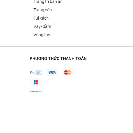
trang trí bàn ăn
trang sức
túi xách
váy- đầm
vòng tay
PHƯƠNG THỨC THANH TOÁN