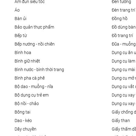
ấm đun siêu tốc
đèn tường
áo
đèn trang trí
bàn ủi
đồng hồ
bảo quản thực phẩm
đồ dùng bàn
bếp từ
đồ trang trí
bếp nướng - nồi chiên
đũa - muỗng
bình hoa
dụng cụ ăn 
bình giữ nhiệt
dụng cụ là
bình nước - bình thời trang
dụng cụ mài
bình pha cà phê
dụng cụ mở 
bộ dao - muỗng - nĩa
dụng cụ vắt
bộ dụng cụ trẻ em
dụng cụ xay 
bộ nồi - chảo
dụng cụ xay 
bông tai
giấy chống 
dao - kéo
giấy than
dây chuyền
giấy thấm d