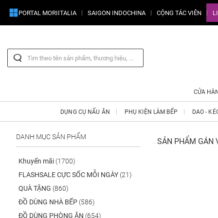
PORTAL MORIITALIA
SAIGON INDOCHINA
CỘNG TÁC VIÊN
L
CỬA HÀ
DỤNG CỤ NẤU ĂN
PHỤ KIỆN LÀM BẾP
DAO - KÉ
DANH MỤC SẢN PHẨM
SẢN PHẨM GÁN VỚ
Khuyến mãi
(1700)
FLASHSALE CỰC SỐC MỖI NGÀY
(21)
QUÀ TẶNG
(860)
ĐỒ DÙNG NHÀ BẾP
(586)
ĐỒ DÙNG PHÒNG ĂN
(654)