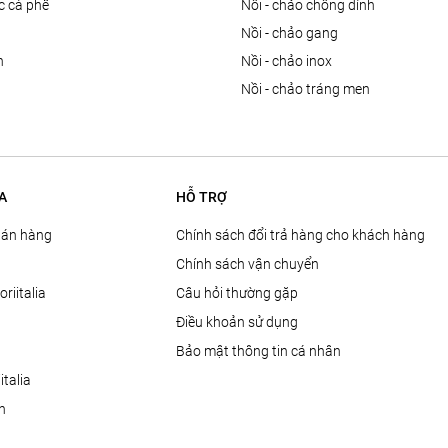
ọc cà phê
nồi - chảo chống dính
n
nồi - chảo gang
n
nồi - chảo inox
nồi - chảo tráng men
A
HỖ TRỢ
Bán hàng
Chính sách đổi trả hàng cho khách hàng
Chính sách vận chuyển
oriitalia
Câu hỏi thường gặp
Điều khoản sử dụng
Bảo mật thông tin cá nhân
talia
ện