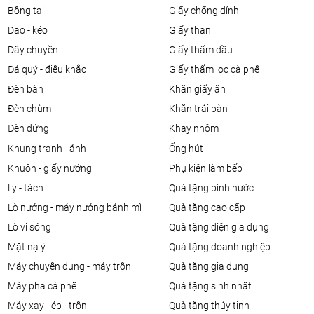
bông tai
giấy chống dính
dao - kéo
giấy than
dây chuyền
giấy thấm dầu
đá quý - điêu khắc
giấy thấm lọc cà phê
đèn bàn
khăn giấy ăn
đèn chùm
khăn trải bàn
đèn đứng
khay nhôm
khung tranh - ảnh
ống hút
khuôn - giấy nướng
phụ kiện làm bếp
ly - tách
quà tặng bình nước
lò nướng - máy nướng bánh mì
quà tặng cao cấp
lò vi sóng
quà tặng điện gia dụng
mặt nạ ý
quà tặng doanh nghiệp
máy chuyên dụng - máy trộn
quà tặng gia dụng
máy pha cà phê
quà tặng sinh nhật
máy xay - ép - trộn
quà tặng thủy tinh