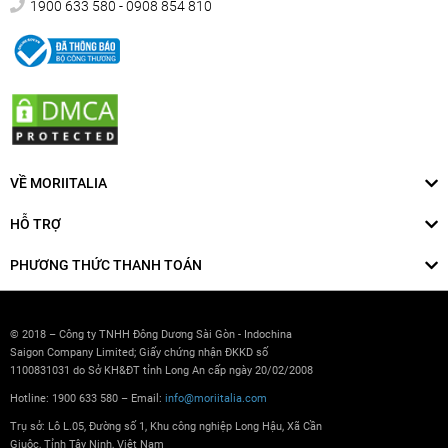
1900 633 580 - 0908 854 810
VỀ MORIITALIA
HỖ TRỢ
PHƯƠNG THỨC THANH TOÁN
© 2018 – Công ty TNHH Đông Dương Sài Gòn - Indochina
Saigon Company Limited; Giấy chứng nhận ĐKKD số
1100831031 do Sở KH&ĐT tỉnh Long An cấp ngày 20/02/2008
Hotline: 1900 633 580 – Email:
info@moriitalia.com
Trụ sở: Lô L.05, Đường số 1, Khu công nghiệp Long Hậu, Xã Cần
Giuộc, Tỉnh Tây Ninh, Việt Nam