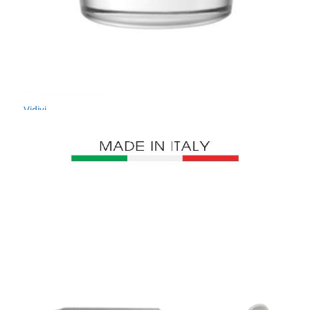
Vidivi
Bộ 6 Ly thủy tinh DOLOMITI 29CL VIDIVI
1.632.960 ₫