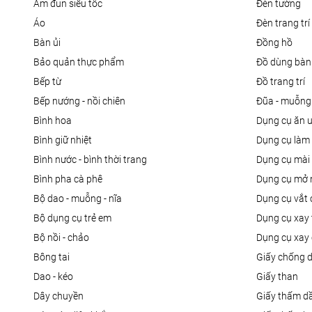
ấm đun siêu tốc
đèn tường
áo
đèn trang trí
bàn ủi
đồng hồ
bảo quản thực phẩm
đồ dùng bàn
bếp từ
đồ trang trí
bếp nướng - nồi chiên
đũa - muỗng
bình hoa
dụng cụ ăn 
bình giữ nhiệt
dụng cụ là
bình nước - bình thời trang
dụng cụ mài
bình pha cà phê
dụng cụ mở 
bộ dao - muỗng - nĩa
dụng cụ vắt
bộ dụng cụ trẻ em
dụng cụ xay 
bộ nồi - chảo
dụng cụ xay 
bông tai
giấy chống 
dao - kéo
giấy than
dây chuyền
giấy thấm d