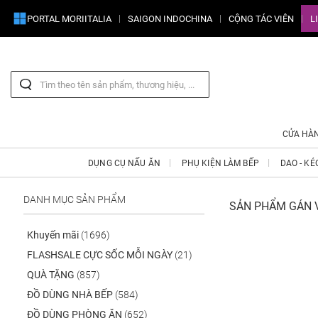
PORTAL MORIITALIA
SAIGON INDOCHINA
CỘNG TÁC VIÊN
L
CỬA HÀ
DỤNG CỤ NẤU ĂN
PHỤ KIỆN LÀM BẾP
DAO - KÉ
DANH MỤC SẢN PHẨM
SẢN PHẨM GÁN V
Khuyến mãi
(1696)
FLASHSALE CỰC SỐC MỖI NGÀY
(21)
QUÀ TẶNG
(857)
ĐỒ DÙNG NHÀ BẾP
(584)
ĐỒ DÙNG PHÒNG ĂN
(652)