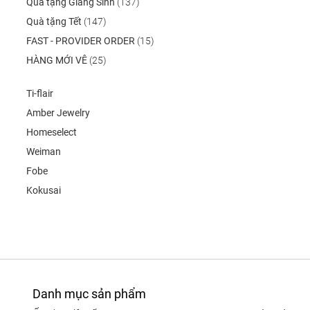
Quà tặng Giáng Sinh
(137)
Quà tặng Tết
(147)
FAST - PROVIDER ORDER
(15)
HÀNG MỚI VÊ
(25)
Ti-flair
Amber Jewelry
Homeselect
Weiman
Fobe
Kokusai
Danh mục sản phẩm