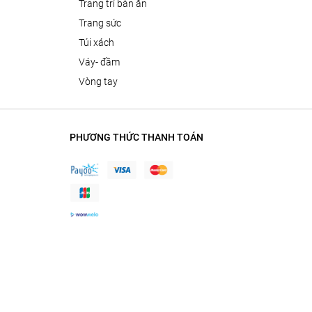
trang trí bàn ăn
trang sức
túi xách
váy- đầm
vòng tay
PHƯƠNG THỨC THANH TOÁN