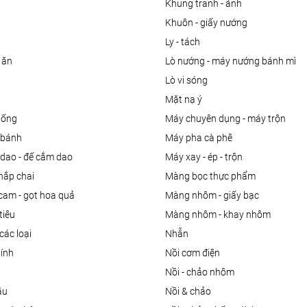
khung tranh - ảnh
khuôn - giấy nướng
ly - tách
 ăn
lò nướng - máy nướng bánh mì
lò vi sóng
mặt nạ ý
uống
máy chuyên dụng - máy trộn
m bánh
máy pha cà phê
 dao - đế cắm dao
máy xay - ép - trộn
nắp chai
màng bọc thực phẩm
 cam - gọt hoa quả
màng nhôm - giấy bạc
tiêu
màng nhôm - khay nhôm
các loại
nhẫn
dính
nồi cơm điện
nồi - chảo nhôm
ầu
nồi & chảo