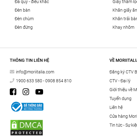
đá quý - điêu khắc
giấy thấm l
đèn bàn
khăn giấy ă
đèn chùm
khăn trải bà
đèn đứng
khay nhôm
THÔNG TIN LIÊN HỆ
VỀ MORIITALI
info@moriitalia.com
Đăng ký CTV 
1900 633 580 - 0908 854 810
CTV - Đại lý
Giới thiệu về M
Tuyển dụng
Liên hệ
Cửa hàng Morii
Tin tức - Sự ki