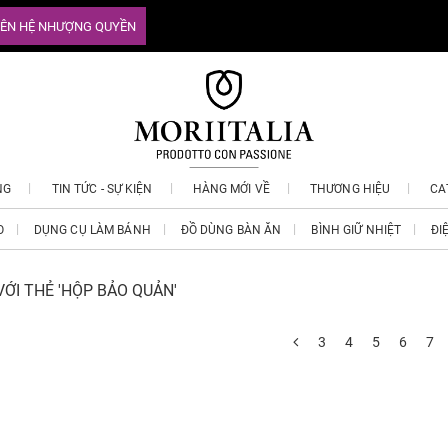
IÊN HỆ NHƯỢNG QUYỀN
NG
TIN TỨC - SỰ KIỆN
HÀNG MỚI VỀ
THƯƠNG HIỆU
CA
O
DỤNG CỤ LÀM BÁNH
ĐỒ DÙNG BÀN ĂN
BÌNH GIỮ NHIỆT
ĐI
ỚI THẺ 'HỘP BẢO QUẢN'
3
4
5
6
7