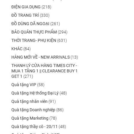
ĐIỆN GIA DỤNG
(218)
ĐỒ TRANG TRÍ
(330)
ĐỒ DÙNG DÃ NGOẠI
(261)
BẢO QUẢN THỰC PHẨM
(294)
THỜI TRANG- PHỤ KIỆN
(631)
KHÁC
(84)
HÀNG MỚI VỀ - NEW ARRIVALS
(13)
THANH LÝ CỬA HÀNG TIMES CITY -
MUA 1 TẶNG 1 || CLEARANCE BUY 1
GET 1
(271)
Quà tặng VIP
(58)
Quà tặng Hệ thống Đại Lý
(48)
Quà tặng nhân viên
(91)
Quà tặng Doanh nghiệp
(86)
Quà tặng Marketing
(78)
Quà tặng thầy cô - 20/11
(48)