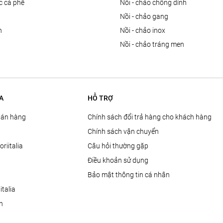
ọc cà phê
nồi - chảo chống dính
n
nồi - chảo gang
n
nồi - chảo inox
nồi - chảo tráng men
A
HỖ TRỢ
Bán hàng
Chính sách đổi trả hàng cho khách hàng
Chính sách vận chuyển
oriitalia
Câu hỏi thường gặp
Điều khoản sử dụng
Bảo mật thông tin cá nhân
talia
ện