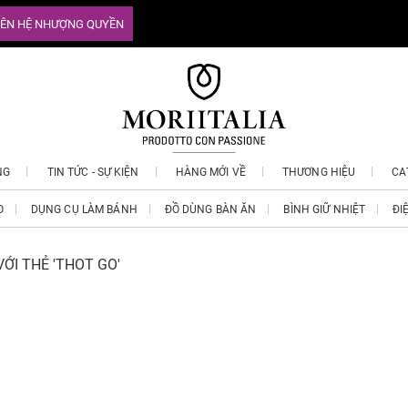
IÊN HỆ NHƯỢNG QUYỀN
NG
TIN TỨC - SỰ KIỆN
HÀNG MỚI VỀ
THƯƠNG HIỆU
CA
O
DỤNG CỤ LÀM BÁNH
ĐỒ DÙNG BÀN ĂN
BÌNH GIỮ NHIỆT
ĐI
ỚI THẺ 'THOT GO'