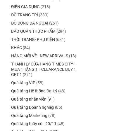
ĐIỆN GIA DỤNG
(218)
ĐỒ TRANG TRÍ
(330)
ĐỒ DÙNG DÃ NGOẠI
(261)
BẢO QUẢN THỰC PHẨM
(294)
THỜI TRANG- PHỤ KIỆN
(631)
KHÁC
(84)
HÀNG MỚI VỀ - NEW ARRIVALS
(13)
THANH LÝ CỬA HÀNG TIMES CITY -
MUA 1 TẶNG 1 || CLEARANCE BUY 1
GET 1
(271)
Quà tặng VIP
(58)
Quà tặng Hệ thống Đại Lý
(48)
Quà tặng nhân viên
(91)
Quà tặng Doanh nghiệp
(86)
Quà tặng Marketing
(78)
Quà tặng thầy cô - 20/11
(48)