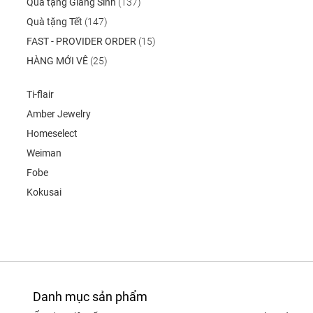
Quà tặng Giáng Sinh
(137)
Quà tặng Tết
(147)
FAST - PROVIDER ORDER
(15)
HÀNG MỚI VÊ
(25)
Ti-flair
Amber Jewelry
Homeselect
Weiman
Fobe
Kokusai
Danh mục sản phẩm