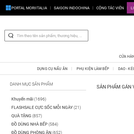
PORTAL MORIITALIA
SAIGON INDOCHINA
CỘNG TÁC VIÊN
L
CỬA HÀ
DỤNG CỤ NẤU ĂN
PHỤ KIỆN LÀM BẾP
DAO - KÉ
DANH MỤC SẢN PHẨM
SẢN PHẨM GÁN V
Khuyến mãi
(1696)
FLASHSALE CỰC SỐC MỖI NGÀY
(21)
QUÀ TẶNG
(857)
ĐỒ DÙNG NHÀ BẾP
(584)
ĐỒ DÙNG PHÒNG ĂN
(652)