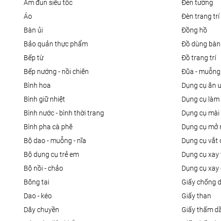
ấm đun siêu tốc
đèn tường
áo
đèn trang trí
bàn ủi
đồng hồ
bảo quản thực phẩm
đồ dùng bàn
bếp từ
đồ trang trí
bếp nướng - nồi chiên
đũa - muỗng
bình hoa
dụng cụ ăn 
bình giữ nhiệt
dụng cụ là
bình nước - bình thời trang
dụng cụ mài
bình pha cà phê
dụng cụ mở 
bộ dao - muỗng - nĩa
dụng cụ vắt
bộ dụng cụ trẻ em
dụng cụ xay 
bộ nồi - chảo
dụng cụ xay 
bông tai
giấy chống 
dao - kéo
giấy than
dây chuyền
giấy thấm d