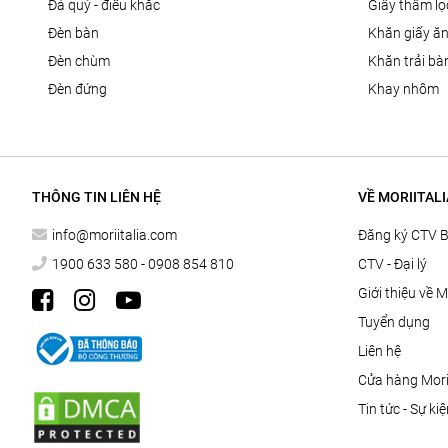
đá quý - điêu khắc
giấy thấm l
đèn bàn
khăn giấy ă
đèn chùm
khăn trải bà
đèn đứng
khay nhôm
THÔNG TIN LIÊN HỆ
VỀ MORIITALI
info@moriitalia.com
Đăng ký CTV 
1900 633 580 - 0908 854 810
CTV - Đại lý
Giới thiệu về M
Tuyển dụng
Liên hệ
Cửa hàng Morii
Tin tức - Sự ki