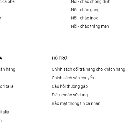
ọc cà phê
nồi - chảo chống dính
n
nồi - chảo gang
n
nồi - chảo inox
nồi - chảo tráng men
A
HỖ TRỢ
Bán hàng
Chính sách đổi trả hàng cho khách hàng
Chính sách vận chuyển
oriitalia
Câu hỏi thường gặp
Điều khoản sử dụng
Bảo mật thông tin cá nhân
talia
ện