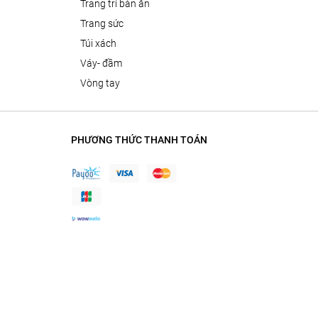
trang trí bàn ăn
trang sức
túi xách
váy- đầm
vòng tay
PHƯƠNG THỨC THANH TOÁN