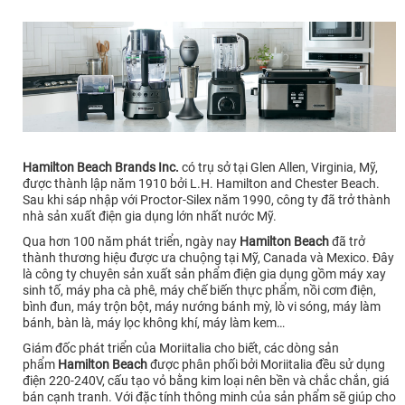
Hamilton Beach Brands Inc.
có trụ sở tại Glen Allen, Virginia, Mỹ,
được thành lập năm 1910 bởi L.H. Hamilton and Chester Beach.
Sau khi sáp nhập với Proctor-Silex năm 1990, công ty đã trở thành
nhà sản xuất điện gia dụng lớn nhất nước Mỹ.
Qua hơn 100 năm phát triển, ngày nay
Hamilton Beach
đã trở
thành thương hiệu được ưa chuộng tại Mỹ, Canada và Mexico. Đây
là công ty chuyên sản xuất sản phẩm điện gia dụng gồm máy xay
sinh tố, máy pha cà phê, máy chế biến thực phẩm, nồi cơm điện,
bình đun, máy trộn bột, máy nướng bánh mỳ, lò vi sóng, máy làm
bánh, bàn là, máy lọc không khí, máy làm kem…
Giám đốc phát triển của Moriitalia cho biết, các dòng sản
phẩm
Hamilton Beach
được phân phối bởi Moriitalia đều sử dụng
điện 220-240V, cấu tạo vỏ bằng kim loại nên bền và chắc chắn, giá
bán cạnh tranh. Với đặc tính thông minh của sản phẩm sẽ giúp cho