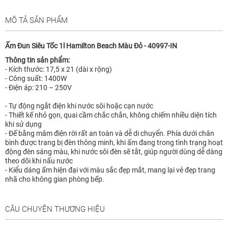
MÔ TẢ SẢN PHẨM
Ấm Đun Siêu Tốc 1l Hamilton Beach Màu Đỏ - 40997-IN
Thông tin sản phẩm:
- Kích thước: 17,5 x 21 (dài x rộng)
- Công suất: 1400W
- Điện áp: 210 – 250V
- Tự động ngắt điện khi nước sôi hoặc cạn nước
- Thiết kế nhỏ gọn, quai cầm chắc chắn, không chiếm nhiều diện tích
khi sử dụng
- Đế bằng mâm điện rời rất an toàn và dễ di chuyển. Phía dưới chân
bình được trang bị đèn thông minh, khi ấm đang trong tình trạng hoạt
động đèn sáng màu, khi nước sôi đèn sẽ tắt, giúp người dùng dễ dàng
theo dõi khi nấu nước
- Kiểu dáng ấm hiện đại với màu sắc đẹp mắt, mang lại vẻ đẹp trang
nhã cho không gian phòng bếp.
CÂU CHUYỆN THƯƠNG HIỆU