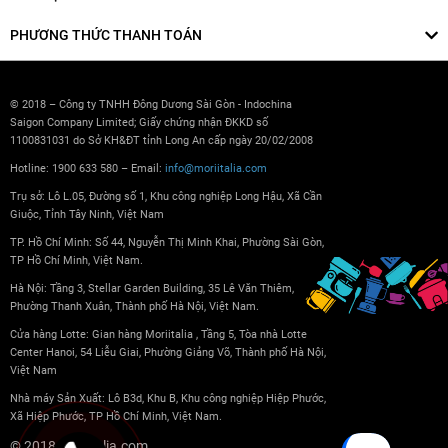
PHƯƠNG THỨC THANH TOÁN
© 2018 – Công ty TNHH Đông Dương Sài Gòn - Indochina
Saigon Company Limited; Giấy chứng nhận ĐKKD số
1100831031 do Sở KH&ĐT tỉnh Long An cấp ngày 20/02/2008
Hotline: 1900 633 580 – Email:
info@moriitalia.com
Trụ sở: Lô L.05, Đường số 1, Khu công nghiệp Long Hậu, Xã Cần
Giuộc, Tỉnh Tây Ninh, Việt Nam
TP. Hồ Chí Minh: Số 44, Nguyễn Thị Minh Khai, Phường Sài Gòn,
TP Hồ Chí Minh, Việt Nam.
Hà Nội: Tầng 3, Stellar Garden Building, 35 Lê Văn Thiêm,
Phường Thanh Xuân, Thành phố Hà Nội, Việt Nam.
Cửa hàng Lotte: Gian hàng Moriitalia , Tầng 5, Tòa nhà Lotte
Center Hanoi, 54 Liễu Giai, Phường Giảng Võ, Thành phố Hà Nội,
Việt Nam
Nhà máy Sản Xuất: Lô B3d, Khu B, Khu công nghiệp Hiệp Phước,
Xã Hiệp Phước, TP Hồ Chí Minh, Việt Nam.
© 2018 Moriitalia.com