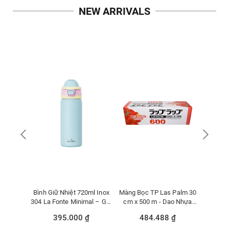
NEW ARRIVALS
0ml Inox
Bình Giữ Nhiệt 720ml Inox
Màng Bọc TP Las Palm 30
Máy L
mal – Giữ
304 La Fonte Minimal – Giữ
cm x 500 m - Dao Nhựa
Kuche
00-BEI
Nóng Lạnh-005500-BLU
(đỏ) - MBTP00005463
₫
395.000 ₫
484.488 ₫
5