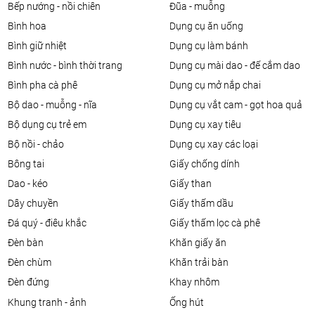
bếp nướng - nồi chiên
đũa - muỗng
bình hoa
dụng cụ ăn uống
bình giữ nhiệt
dụng cụ làm bánh
bình nước - bình thời trang
dụng cụ mài dao - đế cắm dao
bình pha cà phê
dụng cụ mở nắp chai
bộ dao - muỗng - nĩa
dụng cụ vắt cam - gọt hoa quả
bộ dụng cụ trẻ em
dụng cụ xay tiêu
bộ nồi - chảo
dụng cụ xay các loại
bông tai
giấy chống dính
dao - kéo
giấy than
dây chuyền
giấy thấm dầu
đá quý - điêu khắc
giấy thấm lọc cà phê
đèn bàn
khăn giấy ăn
đèn chùm
khăn trải bàn
đèn đứng
khay nhôm
khung tranh - ảnh
ống hút