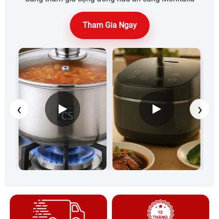
Tham Gia Ngay
‹
›