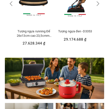
ABIAN
Tượng ngựa running Đế
Tượng ngựa đen -D3353
Vật tran
D2569G/BL
26x13cm cao 23,5cmmạ
bay b
29.174.688 ₫
vàng 24k và bạc
0 ₫
27.628.344 ₫
36
D2685G.BGB