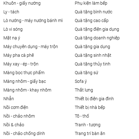
khuôn - giấy nướng
phụ kiện làm bếp
ly - tách
quà tặng bình nước
lò nướng - máy nướng bánh mì
quà tặng cao cấp
lò vi sóng
quà tặng điện gia dụng
mặt nạ ý
quà tặng doanh nghiệp
máy chuyên dụng - máy trộn
quà tặng gia dụng
máy pha cà phê
quà tặng sinh nhật
máy xay - ép - trộn
quà tặng thủy tinh
màng bọc thực phẩm
quà tặng sứ
màng nhôm - giấy bạc
sofa ý
màng nhôm - khay nhôm
thắt lưng
nhẫn
thiết bị điện gia đình
nồi cơm điện
thiết bị nhà bếp
nồi - chảo nhôm
tô - thố
nồi & chảo
tranh - tượng
nồi - chảo chống dính
trang trí bàn ăn