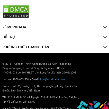
VỀ MORIITALIA
HỖ TRỢ
PHƯƠNG THỨC THANH TOÁN
© 2018 – Công ty TNHH Đông Dương Sài Gòn - Indochina
Saigon Company Limited; Giấy chứng nhận ĐKKD số
1100831031 do Sở KH&ĐT tỉnh Long An cấp ngày 20/02/2008
Hotline: 1900 633 580 – Email:
info@moriitalia.com
Trụ sở: Lô L.05, Đường số 1, Khu công nghiệp Long Hậu, Xã Cần
Giuộc, Tỉnh Tây Ninh, Việt Nam
TP. Hồ Chí Minh: Số 44, Nguyễn Thị Minh Khai, Phường Sài Gòn,
TP Hồ Chí Minh, Việt Nam.
Hà Nội: Tầng 3, Stellar Garden Building, 35 Lê Văn Thiêm,