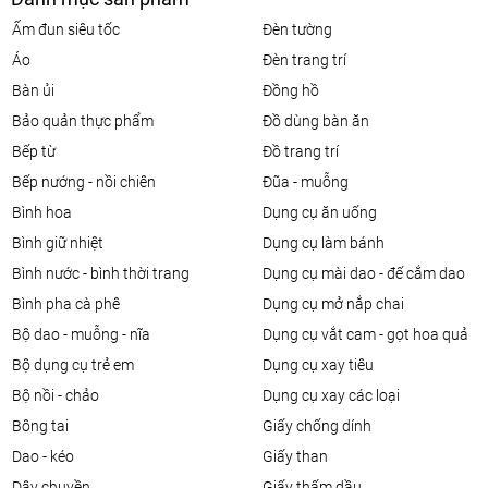
ấm đun siêu tốc
đèn tường
áo
đèn trang trí
bàn ủi
đồng hồ
bảo quản thực phẩm
đồ dùng bàn ăn
bếp từ
đồ trang trí
bếp nướng - nồi chiên
đũa - muỗng
bình hoa
dụng cụ ăn uống
bình giữ nhiệt
dụng cụ làm bánh
bình nước - bình thời trang
dụng cụ mài dao - đế cắm dao
bình pha cà phê
dụng cụ mở nắp chai
bộ dao - muỗng - nĩa
dụng cụ vắt cam - gọt hoa quả
bộ dụng cụ trẻ em
dụng cụ xay tiêu
bộ nồi - chảo
dụng cụ xay các loại
bông tai
giấy chống dính
dao - kéo
giấy than
dây chuyền
giấy thấm dầu