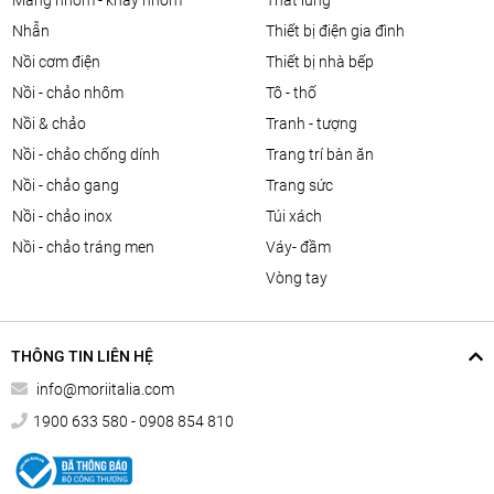
màng nhôm - khay nhôm
thắt lưng
nhẫn
thiết bị điện gia đình
nồi cơm điện
thiết bị nhà bếp
nồi - chảo nhôm
tô - thố
nồi & chảo
tranh - tượng
nồi - chảo chống dính
trang trí bàn ăn
nồi - chảo gang
trang sức
nồi - chảo inox
túi xách
nồi - chảo tráng men
váy- đầm
vòng tay
THÔNG TIN LIÊN HỆ
info@moriitalia.com
1900 633 580 - 0908 854 810