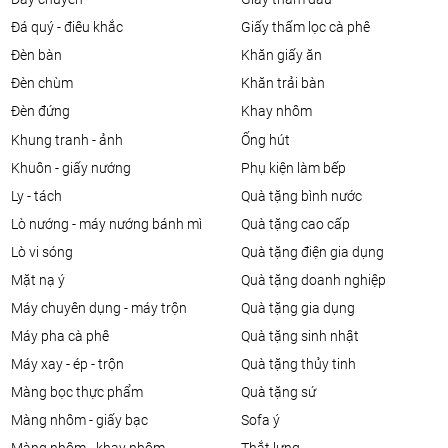
đá quý - điêu khắc
giấy thấm lọc cà phê
đèn bàn
khăn giấy ăn
đèn chùm
khăn trải bàn
đèn đứng
khay nhôm
khung tranh - ảnh
ống hút
khuôn - giấy nướng
phụ kiện làm bếp
ly - tách
quà tặng bình nước
lò nướng - máy nướng bánh mì
quà tặng cao cấp
lò vi sóng
quà tặng điện gia dụng
mặt nạ ý
quà tặng doanh nghiệp
máy chuyên dụng - máy trộn
quà tặng gia dụng
máy pha cà phê
quà tặng sinh nhật
máy xay - ép - trộn
quà tặng thủy tinh
màng bọc thực phẩm
quà tặng sứ
màng nhôm - giấy bạc
sofa ý