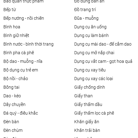
bảo quản thực phẩm
đồ dùng bàn ăn
bếp từ
đồ trang trí
bếp nướng - nồi chiên
đũa - muỗng
bình hoa
dụng cụ ăn uống
bình giữ nhiệt
dụng cụ làm bánh
bình nước - bình thời trang
dụng cụ mài dao - đế cắm dao
bình pha cà phê
dụng cụ mở nắp chai
bộ dao - muỗng - nĩa
dụng cụ vắt cam - gọt hoa quả
bộ dụng cụ trẻ em
dụng cụ xay tiêu
bộ nồi - chảo
dụng cụ xay các loại
bông tai
giấy chống dính
dao - kéo
giấy than
dây chuyền
giấy thấm dầu
đá quý - điêu khắc
giấy thấm lọc cà phê
đèn bàn
khăn giấy ăn
đèn chùm
khăn trải bàn