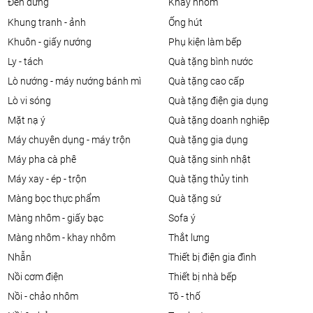
đèn đứng
khay nhôm
khung tranh - ảnh
ống hút
khuôn - giấy nướng
phụ kiện làm bếp
ly - tách
quà tặng bình nước
lò nướng - máy nướng bánh mì
quà tặng cao cấp
lò vi sóng
quà tặng điện gia dụng
mặt nạ ý
quà tặng doanh nghiệp
máy chuyên dụng - máy trộn
quà tặng gia dụng
máy pha cà phê
quà tặng sinh nhật
máy xay - ép - trộn
quà tặng thủy tinh
màng bọc thực phẩm
quà tặng sứ
màng nhôm - giấy bạc
sofa ý
màng nhôm - khay nhôm
thắt lưng
nhẫn
thiết bị điện gia đình
nồi cơm điện
thiết bị nhà bếp
nồi - chảo nhôm
tô - thố