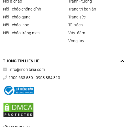
nồi & chảo
tranh - tượng
nồi - chảo chống dính
trang trí bàn ăn
nồi - chảo gang
trang sức
nồi - chảo inox
túi xách
nồi - chảo tráng men
váy- đầm
vòng tay
THÔNG TIN LIÊN HỆ
info@moriitalia.com
1900 633 580 - 0908 854 810