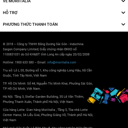
VỀ MORIITALIA
HỖ TRỢ
PHƯƠNG THỨC THANH TOÁN
© 2018 – Công ty TNHH Đông Dương Sài Gòn - Indochina
Saigon Company Limited; Giấy chứng nhận ĐKKD số
1100831031 do Sở KH&ĐT tỉnh Long An cấp ngày 20/02/2008
Hotline: 1900 633 580 – Email:
info@moriitalia.com
Trụ sở: Lô L.05, Đường số 1, Khu công nghiệp Long Hậu, Xã Cần
Giuộc, Tỉnh Tây Ninh, Việt Nam
TP. Hồ Chí Minh: Số 44, Nguyễn Thị Minh Khai, Phường Sài Gòn,
TP Hồ Chí Minh, Việt Nam.
Hà Nội: Tầng 3, Stellar Garden Building, 35 Lê Văn Thiêm,
Phường Thanh Xuân, Thành phố Hà Nội, Việt Nam.
Cửa hàng Lotte: Gian hàng Moriitalia , Tầng 5, Tòa nhà Lotte
Center Hanoi, 54 Liễu Giai, Phường Giảng Võ, Thành phố Hà Nội,
Việt Nam