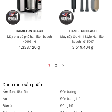
HAMILTON BEACH
HAMILTON BEACH
Máy pha cà phê hamilton beach
Máy sấy tóc 4in1 Style Hamilton
49993-IN
Beach - 015097
1.338.120 ₫
3.619.404 ₫
1
2
Danh mục sản phẩm
ấm đun siêu tốc
đèn tường
áo
đèn trang trí
bàn ủi
đồng hồ