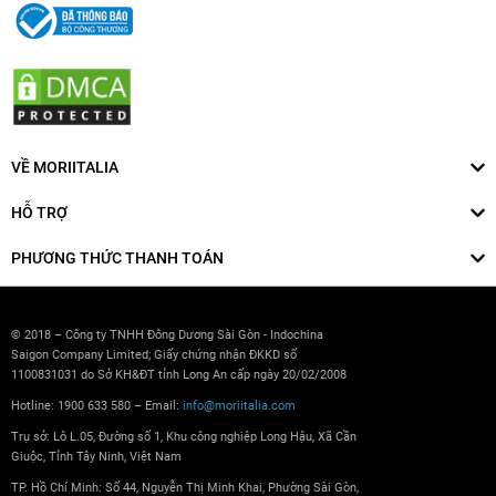
VỀ MORIITALIA
HỖ TRỢ
PHƯƠNG THỨC THANH TOÁN
© 2018 – Công ty TNHH Đông Dương Sài Gòn - Indochina
Saigon Company Limited; Giấy chứng nhận ĐKKD số
1100831031 do Sở KH&ĐT tỉnh Long An cấp ngày 20/02/2008
Hotline: 1900 633 580 – Email:
info@moriitalia.com
Trụ sở: Lô L.05, Đường số 1, Khu công nghiệp Long Hậu, Xã Cần
Giuộc, Tỉnh Tây Ninh, Việt Nam
TP. Hồ Chí Minh: Số 44, Nguyễn Thị Minh Khai, Phường Sài Gòn,