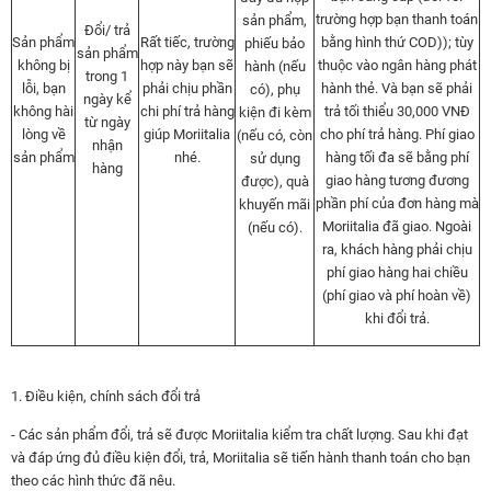
trường hợp bạn thanh toán
sản phẩm,
Đổi/ trả
Sản phẩm
Rất tiếc, trường
bằng hình thứ COD)); tùy
phiếu bảo
sản phẩm
không bị
hợp này bạn sẽ
thuộc vào ngân hàng phát
hành (nếu
trong 1
lỗi, bạn
phải chịu phần
hành thẻ. Và bạn sẽ phải
có), phụ
ngày kể
không hài
chi phí trả hàng
trả tối thiểu 30,000 VNĐ
kiện đi kèm
từ ngày
lòng về
giúp Moriitalia
cho phí trả hàng. Phí giao
(nếu có, còn
nhận
sản phẩm
nhé.
hàng tối đa sẽ bằng phí
sử dụng
hàng
giao hàng tương đương
được), quà
phần phí của đơn hàng mà
khuyến mãi
Moriitalia đã giao. Ngoài
(nếu có).
ra, khách hàng phải chịu
phí giao hàng hai chiều
(phí giao và phí hoàn về)
khi đổi trả.
1. Điều kiện, chính sách đổi trả
- Các sản phẩm đổi, trả sẽ được Moriitalia kiểm tra chất lượng. Sau khi đạt
và đáp ứng đủ điều kiện đổi, trả, Moriitalia sẽ tiến hành thanh toán cho bạn
theo các hình thức đã nêu.