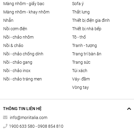
màng nhôm - giấy bạc
sofa ý
màng nhôm - khay nhôm
thắt lưng
nhẫn
thiết bị điện gia đình
nồi cơm điện
thiết bị nhà bếp
nồi - chảo nhôm
tô - thố
nồi & chảo
tranh - tượng
nồi - chảo chống dính
trang trí bàn ăn
nồi - chảo gang
trang sức
nồi - chảo inox
túi xách
nồi - chảo tráng men
váy- đầm
vòng tay
THÔNG TIN LIÊN HỆ
info@moriitalia.com
1900 633 580 - 0908 854 810