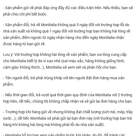
- Sản phẩm gửi về phải đáp ứng đầy đủ các điều kiện trên. Nếu thiếu, bạn sẽ
phải chịu chi phí bắt buộc.
- Sản phẩm đổi, trả về Moriitalia không quá 5 ngày đối với trường hợp lỗi do
nhà sản xuất và không quá 1 ngày đối với trường hợp bạn không hài lòng về
sản phẩm, đếm ngược từ ngày nhận hàng cho đến ngày Moriitalia nhận
được hàng từ bạn gửi về.
Lưu ý: Với trường hợp không hài lòng về sản phẩm, bạn vui lòng cung cấp
cho Moriitalia biết lý do vì sao nhé (sai màu sắc, hàng không giống hình,
cảm giác không thích...), Moriitalia sẽ xem xét và phản hồi cho bạn.
- Tên người đổi, trả phải trùng khớp với tên người đặt đơn hàng mua sản
phẩm.
- Nếu thời gian đổi, trả vượt quá thời gian quy định của Moriitalia với 2 trường
hợp trên, rất tiếc, chúng tôi không chấp nhận và sẽ gửi lại đơn hàng cho bạn.
- Trường hợp khi hàng gửi về nhưng không đạt chất lượng (sứt mẻ, móp, trầy
xước...), rất tiếc Moriitalia sẽ phải gửi lại bạn đơn này (với trường hợp bạn trả
hàng khi không hài lòng mà không phải lỗi do nhà sản xuất).
- Moriitalia hỗ trợ bạn xem sản phẩm trước khi nhận, do đó, để tránh các