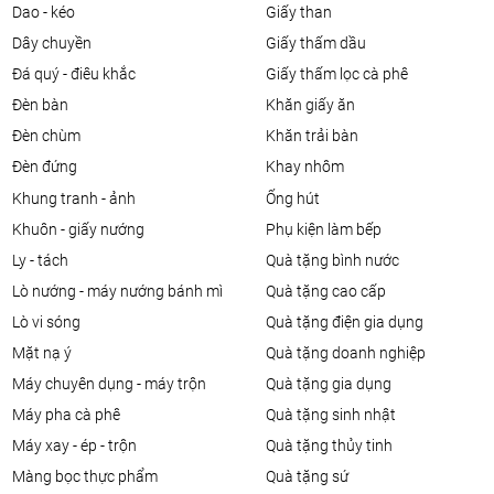
dao - kéo
giấy than
dây chuyền
giấy thấm dầu
đá quý - điêu khắc
giấy thấm lọc cà phê
đèn bàn
khăn giấy ăn
đèn chùm
khăn trải bàn
đèn đứng
khay nhôm
khung tranh - ảnh
ống hút
khuôn - giấy nướng
phụ kiện làm bếp
ly - tách
quà tặng bình nước
lò nướng - máy nướng bánh mì
quà tặng cao cấp
lò vi sóng
quà tặng điện gia dụng
mặt nạ ý
quà tặng doanh nghiệp
máy chuyên dụng - máy trộn
quà tặng gia dụng
máy pha cà phê
quà tặng sinh nhật
máy xay - ép - trộn
quà tặng thủy tinh
màng bọc thực phẩm
quà tặng sứ