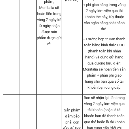
phẩm,
+ phí giao hàng trong vòng
Moriitalia sẽ
7 ngày làm việc qua tài
hoàn tiền trong
khoản thẻ này; tùy thuộc
vòng 7 ngày kể
vào ngân hàng phát hành
từ ngày nhận
thẻ.
được sản
phẩm được gửi
- Trường hợp 2: Bạn thanh
về.
toán bằng hình thức COD
(thanh toán khi nhận
hàng) và cũng gửi hàng
qua đường bưu điện:
Moriitalia sẽ hoàn tiền sản
phẩm + phần phí giao
hàng cho bạn qua số tài
khoản bạn cung cấp.
Bạn sẽ nhận lại tiền trong
vòng 7 ngày làm việc qua
tài khoản (hoặc là tài
Sản phẩm
khoản bạn đã thanh toán
đảm bảo
qua thẻ hoặc là tài khoản
phải còn
bạn cung cấp (đối với
đầy đủ hộp