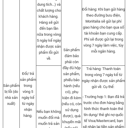
dung tích...) và
Đổi hàng: Khi bạn gửi hàng
chất lượng cho
theo đường bưu điện,
khách hàng.
Moriitalia sẽ gửi lại phí
Hàng sẽ gửi
giao hàng cho bạn qua số
đến bạn lần
tài khoản bạn cung cấp.
nữa trong vòng
Phí sẽ được gửi lại trong
5 ngày kể ngày
vòng 7 ngày làm việc, tùy
nhận được sản
Sản phẩm
mỗi ngân hàng.
phẩm lỗi gửi
đảm bảo
về.
phải còn
đầy đủ hộp
Trả hàng: Thanh toán
Đổi/ trả
sản phẩm,
trong vòng 7 ngày kể từ
sản phẩm
phiếu bảo
ngày nhận được sản phẩm
Sản phẩm
trong
hành (nếu
gửi về. Cụ thể:
bị lỗi (do
vòng 5
có), phụ
- Trường hợp 1: Bạn đã trả
nhà sản
ngày kể
kiện đi kèm
trước cho đơn hàng bằng
xuất)
từ ngày
(nếu có, còn
hình thức thanh toán thẻ
nhận
sử dụng
Nếu bạn không
tín dụng/ thẻ ghi nợ quốc
hàng.
được), quà
muốn đổi mà
tế Visa/Mastercard, bạn
khuyến mãi
muốn trả sản
sẽ nhận lại tiền sản phẩm
(nếu có).