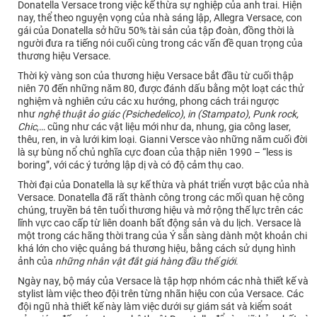
Donatella Versace trong việc kế thừa sự nghiệp của anh trai. Hiện
nay, thể theo nguyện vọng của nhà sáng lập, Allegra Versace, con
gái của Donatella sở hữu 50% tài sản của tập đoàn, đồng thời là
người đưa ra tiếng nói cuối cùng trong các vấn đề quan trọng của
thương hiệu Versace.
Thời kỳ vàng son của thương hiệu Versace bắt đầu từ cuối thập
niên 70 đến những năm 80, được đánh dấu bằng một loạt các thử
nghiệm và nghiên cứu các xu hướng, phong cách trái ngược
như
nghệ thuật ảo giác (Psichedelico)
,
in (Stampato)
,
Punk rock,
Chic
,… cũng như các vật liệu mới như da, nhung, gia công laser,
thêu, ren, in và lưới kim loại. Gianni Versce vào những năm cuối đời
là sự bùng nổ chủ nghĩa cực đoan của thập niên 1990 – “less is
boring”, với các ý tưởng lập dị và có độ cảm thụ cao.
Thời đại của Donatella là sự kế thừa và phát triển vượt bậc của nhà
Versace. Donatella đã rất thành công trong các mối quan hệ công
chúng, truyền bá tên tuổi thương hiệu và mở rộng thế lực trên các
lĩnh vực cao cấp từ liên doanh bất động sản và du lịch. Versace là
một trong các hãng thời trang của Ý sẵn sàng dành một khoản chi
khá lớn cho việc quảng bá thương hiệu, bằng cách sử dụng hình
ảnh của
những nhân vật đắt giá hàng đầu thế giới
.
Ngày nay, bộ máy của Versace là tập hợp nhóm các nhà thiết kế và
stylist làm việc theo đội trên từng nhãn hiệu con của Versace. Các
đội ngũ nhà thiết kế này làm việc dưới sự giám sát và kiểm soát