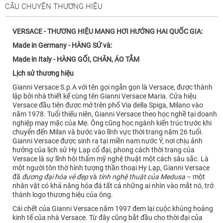
CÂU CHUYỆN THƯƠNG HIỆU
VERSACE - THƯƠNG HIỆU MANG HƠI HƯỚNG HAI QUỐC GIA:
Made in Germany - HÀNG SỨ và:
Made in Italy - HÀNG GỐI, CHĂN, ÁO TẮM
Lịch sử thương hiệu
Gianni Versace S.p.A với tên gọi ngắn gọn là Versace, được thành
lập bởi nhà thiết kế cùng tên Gianni Versace Maria. Cửa hiệu
Versace đầu tiên được mở trên phố Via della Spiga, Milano vào
năm 1978. Tuổi thiếu niên, Gianni Versace theo học nghề tại doanh
nghiệp may mặc của Mẹ. Ông cũng học ngành kiến trúc trước khi
chuyển đến Milan và bước vào lĩnh vực thời trang năm 26 tuổi.
Gianni Versace được sinh ra tại miền nam nước Ý, nơi chịu ảnh
hưởng của lịch sử Hy Lạp cổ đại, phong cách thời trang của
Versace là sự lĩnh hội thẩm mỹ nghệ thuật một cách sâu sắc. Là
một người tôn thờ hình tượng thần thoại Hy Lạp, Gianni Versace
đã
đương đại hóa vẻ đẹp
và
tính nghệ thuật của Medusa
– một
nhân vật có khả năng hóa đá tất cả những ai nhìn vào mắt nó, trở
thành logo thương hiệu của ông.
Cái chết của Gianni Versace năm 1997 đem lại cuộc khủng hoảng
kinh tế của nhà Versace. Từ đây cũng bắt đầu cho thời đại của