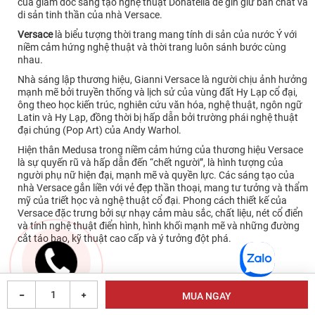
của giám đốc sáng tạo nghệ thuật Donatella để gìn giữ bản chất và
di sản tinh thần của nhà Versace.
Versace
là biểu tượng thời trang mang tính di sản của nước Ý với
niềm cảm hứng nghệ thuật và thời trang luôn sánh bước cùng
nhau.
Nhà sáng lập thương hiệu, Gianni Versace là người chịu ảnh hưởng
mạnh mẽ bởi truyền thống và lịch sử của vùng đất Hy Lạp cổ đại,
ông theo học kiến trúc, nghiên cứu văn hóa, nghệ thuật, ngôn ngữ
Latin và Hy Lạp, đồng thời bị hấp dẫn bởi trường phái nghệ thuật
đại chúng (Pop Art) của Andy Warhol.
Hiện thân Medusa trong niềm cảm hứng của thương hiệu Versace
là sự quyến rũ và hấp dẫn đến “chết người”, là hình tượng của
người phụ nữ hiện đại, mạnh mẽ và quyền lực. Các sáng tạo của
nhà Versace gắn liền với vẻ đẹp thần thoại, mang tư tưởng và thẩm
mỹ của triết học và nghệ thuật cổ đại. Phong cách thiết kế của
Versace đặc trưng bởi sự nhạy cảm màu sắc, chất liệu, nét cổ điển
và tính nghệ thuật điển hình, hình khối mạnh mẽ và những đường
cắt táo bạo, kỹ thuật cao cấp và ý tưởng đột phá.