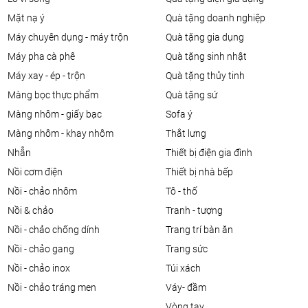
mặt nạ ý
quà tặng doanh nghiệp
máy chuyên dụng - máy trộn
quà tặng gia dụng
máy pha cà phê
quà tặng sinh nhật
máy xay - ép - trộn
quà tặng thủy tinh
màng bọc thực phẩm
quà tặng sứ
màng nhôm - giấy bạc
sofa ý
màng nhôm - khay nhôm
thắt lưng
nhẫn
thiết bị điện gia đình
nồi cơm điện
thiết bị nhà bếp
nồi - chảo nhôm
tô - thố
nồi & chảo
tranh - tượng
nồi - chảo chống dính
trang trí bàn ăn
nồi - chảo gang
trang sức
nồi - chảo inox
túi xách
nồi - chảo tráng men
váy- đầm
vòng tay