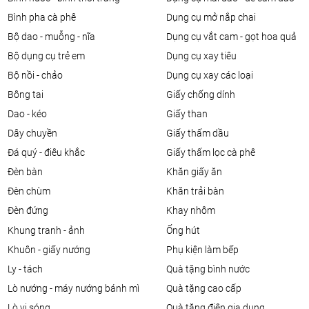
bình pha cà phê
dụng cụ mở nắp chai
bộ dao - muỗng - nĩa
dụng cụ vắt cam - gọt hoa quả
bộ dụng cụ trẻ em
dụng cụ xay tiêu
bộ nồi - chảo
dụng cụ xay các loại
bông tai
giấy chống dính
dao - kéo
giấy than
dây chuyền
giấy thấm dầu
đá quý - điêu khắc
giấy thấm lọc cà phê
đèn bàn
khăn giấy ăn
đèn chùm
khăn trải bàn
đèn đứng
khay nhôm
khung tranh - ảnh
ống hút
khuôn - giấy nướng
phụ kiện làm bếp
ly - tách
quà tặng bình nước
lò nướng - máy nướng bánh mì
quà tặng cao cấp
lò vi sóng
quà tặng điện gia dụng