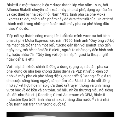
Bialetti
là một thương hiệu Ý được thành lập vào năm 1919, bởi
Alfonso Bialetti-chuyên sản xuất máy pha cà phê, dụng cụ nấu ăn
và các thiết bị nhà bếp nhỏ. Năm 1933, bình pha cà phê Moka
Express ra đời, chính sản phẩm này đã đưa tên tuổi của Bialetti trở
thành một trong những nhà sản xuất máy pha cà phê hàng đầu
nước Ý lúc đó.
Tiếp nối sự thành công mang tên tuổi của mình vươn xa bởi bình
pha cà phê Moka Express, vào năm 1950, hình ảnh “Quý ông với bộ
ria mép” đã trở thành một biểu tượng gắn liền với Bialetti cho đến
ngày nay, mà hễ nhắc đến Bialetti, người ta nhớ ngay đến hình ảnh
ấy, hoặc nhắc đến “Qúy ông với bộ ria mép” người ta thoạt nghĩ
ngay đến Bialetti.
Với hai phân khúc chính là đồ gia dụng (dụng cụ nấu ăn, pha cà
phê, dụng cụ nhà bếp không dùng điện) và PED (thiết bị điện cỡ
nhỏ và máy pha cà phê bằng điện), cùng triết lý “Mang đến giá trị
cho cuộc sống hàng ngày", sản phẩm của Bialetti từ đó nổi tiếng
nhờ sự kết hợp hoàn hảo giữa thiết kế truyền thống và tính năng
vượt bậc về độ bền và an toàn. Sở hữu nhiều thương hiệu nổi tiếng
lâu đời như Bialetti, Rondine, Girmi, Aeternum và CEM, Bialetti
Industrie Spa trở thành nhà sản xuất hàng đầu nước Ý và là nhà
điều hành lớn trên thị trường quốc tế.