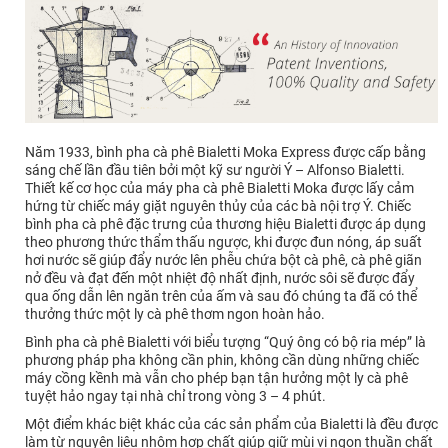
Năm 1933, bình pha cà phê Bialetti Moka Express được cấp bằng
sáng chế lần đầu tiên bởi một kỹ sư người Ý – Alfonso Bialetti.
Thiết kế cơ học của máy pha cà phê Bialetti Moka được lấy cảm
hứng từ chiếc máy giặt nguyên thủy của các bà nội trợ Ý. Chiếc
bình pha cà phê đặc trưng của thương hiệu Bialetti được áp dụng
theo phương thức thẩm thấu ngược, khi được đun nóng, áp suất
hơi nước sẽ giúp đẩy nước lên phễu chứa bột cà phê, cà phê giãn
nở đều và đạt đến một nhiệt độ nhất định, nước sôi sẽ được đẩy
qua ống dẫn lên ngăn trên của ấm và sau đó chúng ta đã có thể
thưởng thức một ly cà phê thơm ngon hoàn hảo.
Bình pha cà phê Bialetti với biểu tượng “Quý ông có bộ ria mép” là
phương pháp pha không cần phin, không cần dùng những chiếc
máy cồng kềnh mà vẫn cho phép bạn tận hưởng một ly cà phê
tuyệt hảo ngay tại nhà chỉ trong vòng 3 – 4 phút.
Một điểm khác biệt khác của các sản phẩm của Bialetti là đều được
làm từ nguyên liệu nhôm hợp chất giúp giữ mùi vị ngon thuần chất