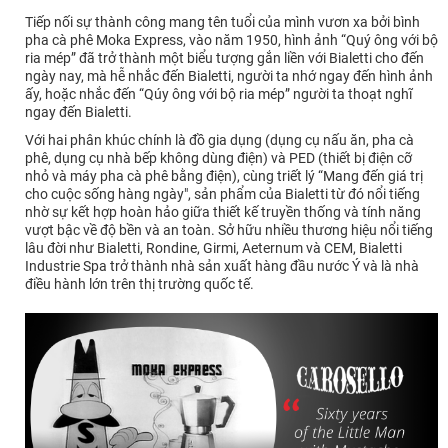
Tiếp nối sự thành công mang tên tuổi của mình vươn xa bởi bình
pha cà phê Moka Express, vào năm 1950, hình ảnh “Quý ông với bộ
ria mép” đã trở thành một biểu tượng gắn liền với Bialetti cho đến
ngày nay, mà hễ nhắc đến Bialetti, người ta nhớ ngay đến hình ảnh
ấy, hoặc nhắc đến “Qúy ông với bộ ria mép” người ta thoạt nghĩ
ngay đến Bialetti.
Với hai phân khúc chính là đồ gia dụng (dụng cụ nấu ăn, pha cà
phê, dụng cụ nhà bếp không dùng điện) và PED (thiết bị điện cỡ
nhỏ và máy pha cà phê bằng điện), cùng triết lý “Mang đến giá trị
cho cuộc sống hàng ngày", sản phẩm của Bialetti từ đó nổi tiếng
nhờ sự kết hợp hoàn hảo giữa thiết kế truyền thống và tính năng
vượt bậc về độ bền và an toàn. Sở hữu nhiều thương hiệu nổi tiếng
lâu đời như Bialetti, Rondine, Girmi, Aeternum và CEM, Bialetti
Industrie Spa trở thành nhà sản xuất hàng đầu nước Ý và là nhà
điều hành lớn trên thị trường quốc tế.