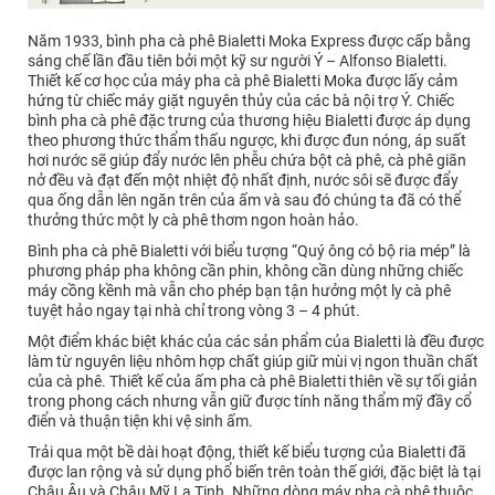
Năm 1933, bình pha cà phê Bialetti Moka Express được cấp bằng
sáng chế lần đầu tiên bởi một kỹ sư người Ý – Alfonso Bialetti.
Thiết kế cơ học của máy pha cà phê Bialetti Moka được lấy cảm
hứng từ chiếc máy giặt nguyên thủy của các bà nội trợ Ý. Chiếc
bình pha cà phê đặc trưng của thương hiệu Bialetti được áp dụng
theo phương thức thẩm thấu ngược, khi được đun nóng, áp suất
hơi nước sẽ giúp đẩy nước lên phễu chứa bột cà phê, cà phê giãn
nở đều và đạt đến một nhiệt độ nhất định, nước sôi sẽ được đẩy
qua ống dẫn lên ngăn trên của ấm và sau đó chúng ta đã có thể
thưởng thức một ly cà phê thơm ngon hoàn hảo.
Bình pha cà phê Bialetti với biểu tượng “Quý ông có bộ ria mép” là
phương pháp pha không cần phin, không cần dùng những chiếc
máy cồng kềnh mà vẫn cho phép bạn tận hưởng một ly cà phê
tuyệt hảo ngay tại nhà chỉ trong vòng 3 – 4 phút.
Một điểm khác biệt khác của các sản phẩm của Bialetti là đều được
làm từ nguyên liệu nhôm hợp chất giúp giữ mùi vị ngon thuần chất
của cà phê. Thiết kế của ấm pha cà phê Bialetti thiên về sự tối giản
trong phong cách nhưng vẫn giữ được tính năng thẩm mỹ đầy cổ
điển và thuận tiện khi vệ sinh ấm.
Trải qua một bề dài hoạt động, thiết kế biểu tượng của Bialetti đã
được lan rộng và sử dụng phổ biến trên toàn thế giới, đặc biệt là tại
Châu Âu và Châu Mỹ La Tinh. Những dòng máy pha cà phê thuộc