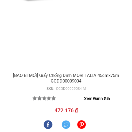
[BAO BÌ MỚI] Giấy Chống Dính MORIITALIA 45cmx75m
GCDD00009034
SKU:
GCDD00009034-M
Xem Đánh Giá
472.176 ₫