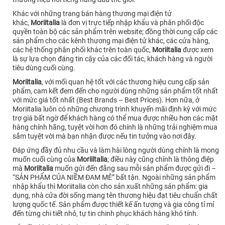
Khác với những trang bán hàng thương mại điện tử
khác,
Moriitalia
là đơn vị trực tiếp nhập khẩu và phân phối độc
quyền toàn bộ các sản phẩm trên website; đồng thời cung cấp các
sản phẩm cho các kênh thương mại điện tử khác, các cửa hàng,
các hệ thống phân phối khác trên toàn quốc,
Moriitalia
được xem
là sự lựa chọn đáng tin cậy của các đối tác, khách hàng và người
tiêu dùng cuối cùng.
Moriitalia
, với mối quan hệ tốt với các thương hiệu cung cấp sản
phẩm, cam kết đem đến cho người dùng những sản phẩm tốt nhất
với mức giá tốt nhất (Best Brands – Best Prices). Hơn nữa, ở
Moriitalia luôn có những chương trình khuyến mãi định kỳ với mức
trợ giá bất ngờ để khách hàng có thể mua được nhiều hơn các mặt
hàng chính hãng, tuyệt vời hơn đó chính là những trải nghiệm mua
sắm tuyệt vời mà bạn nhận được nếu tin tưởng vào nơi đây.
Đáp ứng đầy đủ nhu cầu và làm hài lòng người dùng chính là mong
muốn cuối cùng của
Moriiitalia
; điều này cũng chính là thông điệp
mà
Moriitalia
muốn gửi đến đằng sau mỗi sản phẩm được gửi đi –
“SẢN PHẨM CỦA NIỀM ĐAM MÊ” bất tận. Ngoài những sản phẩm
nhập khẩu thì Moriitalia còn cho sản xuất những sản phẩm: gia
dụng, nhà cửa đời sống mang tên thương hiệu đạt tiêu chuẩn chất
lượng quốc tế. Sản phẩm được thiết kế ấn tượng và gia công tỉ mỉ
đến từng chi tiết nhỏ, tự tin chinh phục khách hàng khó tính.