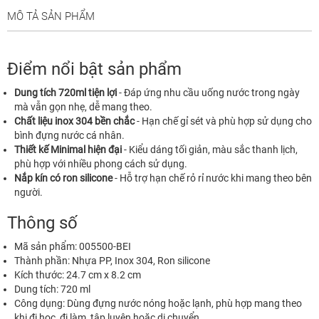
MÔ TẢ SẢN PHẨM
Điểm nổi bật sản phẩm
Dung tích 720ml tiện lợi
- Đáp ứng nhu cầu uống nước trong ngày
mà vẫn gọn nhẹ, dễ mang theo.
Chất liệu inox 304 bền chắc
- Hạn chế gỉ sét và phù hợp sử dụng cho
bình đựng nước cá nhân.
Thiết kế Minimal hiện đại
- Kiểu dáng tối giản, màu sắc thanh lịch,
phù hợp với nhiều phong cách sử dụng.
Nắp kín có ron silicone
- Hỗ trợ hạn chế rỏ rỉ nước khi mang theo bên
người.
Thông số
Mã sản phẩm: 005500-BEI
Thành phần: Nhựa PP, Inox 304, Ron silicone
Kích thước: 24.7 cm x 8.2 cm
Dung tích: 720 ml
Công dụng: Dùng đựng nước nóng hoặc lạnh, phù hợp mang theo
khi đi học, đi làm, tập luyện hoặc di chuyển