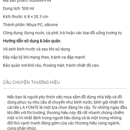
Mã sản phẩm: 000864-PIN
Dung tích: 500 ml
Kích thước: 6.8 × 20.3 cm
Thành phần: Nhựa PC, silicone
Công dụng: Đựng nước, cà phê, trà hoặc các loại đồ uống tương tự
Hướng dẫn sử dụng & bảo quản
Vệ sinh bình trước và sau khi sử dụng.
Đậy nắp kỹ khi mang theo, tránh va đập mạnh.
Bảo quản nơi khô ráo, thoáng mát; tránh nhiệt độ cao.
CÂU CHUYỆN THƯƠNG HIỆU
Nếu bạn là người yêu thích việc mua sắm đồ dùng nhà bếp và đồ
dùng phục vụ nhu cầu di chuyển như bình nước, bình giữ nhiệt thì
cái tên LA FONTE là một lựa chọn đáng tin cậy. Từ những ngày đầu
khi đến với thị trường, thương hiệu này đã rất nhanh chóng chiếm
một vị trí nhất định trong người tiêu dùng và là một trong những
đối thủ cạnh tranh đáng gờm của các thương hiệu cùng ngành,
cùng phân khúc.