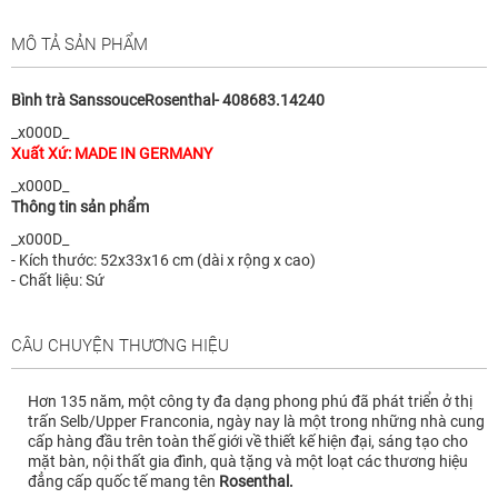
MÔ TẢ SẢN PHẨM
Bình trà SanssouceRosenthal- 408683.14240
_x000D_
Xuất Xứ: MADE IN GERMANY
_x000D_
Thông tin sản phẩm
_x000D_
- Kích thước: 52x33x16 cm (dài x rộng x cao)
- Chất liệu: Sứ
CÂU CHUYỆN THƯƠNG HIỆU
Hơn 135 năm, một công ty đa dạng phong phú đã phát triển ở thị
trấn Selb/Upper Franconia, ngày nay là một trong những nhà cung
cấp hàng đầu trên toàn thế giới về thiết kế hiện đại, sáng tạo cho
mặt bàn, nội thất gia đình, quà tặng và một loạt các thương hiệu
đẳng cấp
quốc tế mang tên
Rosenthal.