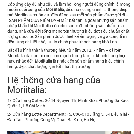
Đáp ứng đầy đủ nhu cầu và làm hài lòng người dùng chính là mong
muốn cuối cùng của
Moriiitalia
; điều này cũng chính là thông điệp
mà
Moriitalia
muốn gửi đến đằng sau mỗi sản phẩm được gửi đi –
“SẢN PHẨM CỦA NIỀM ĐAM MÊ” bất tận. Ngoài những sản phẩm
nhập khẩu thì Moriitalia còn cho sản xuất những sản phẩm: gia
dụng, nhà cửa đời sống mang tên thương hiệu đạt tiêu chuẩn chất
lượng quốc tế. Sản phẩm được thiết kế ấn tượng và gia công tỉ mỉ
đến từng chi tiết nhỏ, tự tin chinh phục khách hàng khó tính.
Bắt đầu hình thành thương hiệu từ năm 2012, 7 năm – cái tên
Moriitalia đã dần trở nên lớn mạnh trong tâm trí khách hàng hiện
nay. Nhắc đến
Moriitalia
là nhắc đến sản phẩm hàng hiệu chính
hãng, đẹp, chất lượng, giá tốt nhất thị trường.
Hệ thống cửa hàng của
Moriitalia:
1/ Cửa hàng Outlet: Số 44 Nguyễn Thị Minh Khai, Phường Đa Kao,
Quận 1, Hồ Chí Minh.
2/ Cửa hàng Lotte Department: F5, C06-C10 ,Tầng 5, 54 Liễu Giai -
Đào Tấn, Phường Cống Vị, Quận Ba Đình, Hà Nội