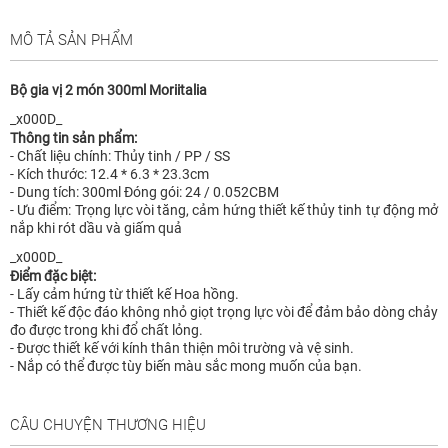
MÔ TẢ SẢN PHẨM
Bộ gia vị 2 món 300ml Moriitalia
_x000D_
Thông tin sản phẩm:
- Chất liệu chính: Thủy tinh / PP / SS
- Kích thước: 12.4 * 6.3 * 23.3cm
- Dung tích: 300ml Đóng gói: 24 / 0.052CBM
- Ưu điểm: Trọng lực vòi tăng, cảm hứng thiết kế thủy tinh tự động mở
nắp khi rót dầu và giấm quả
_x000D_
Điểm đặc biệt:
- Lấy cảm hứng từ thiết kế Hoa hồng.
- Thiết kế độc đáo không nhỏ giọt trọng lực vòi để đảm bảo dòng chảy
đo được trong khi đổ chất lỏng.
- Được thiết kế với kính thân thiện môi trường và vệ sinh.
- Nắp có thể được tùy biến màu sắc mong muốn của bạn.
CÂU CHUYỆN THƯƠNG HIỆU