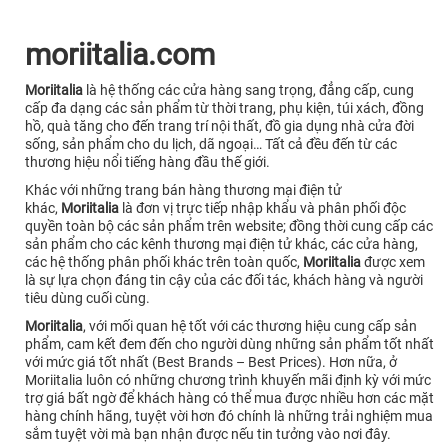
moriitalia.com
Moriitalia
là hệ thống các cửa hàng sang trọng, đẳng cấp, cung
cấp đa dạng các sản phẩm từ thời trang, phụ kiện, túi xách, đồng
hồ, quà tăng cho đến trang trí nội thất, đồ gia dụng nhà cửa đời
sống, sản phẩm cho du lịch, dã ngoại… Tất cả đều đến từ các
thương hiệu nổi tiếng hàng đầu thế giới.
Khác với những trang bán hàng thương mại điện tử
khác,
Moriitalia
là đơn vị trực tiếp nhập khẩu và phân phối độc
quyền toàn bộ các sản phẩm trên website; đồng thời cung cấp các
sản phẩm cho các kênh thương mại điện tử khác, các cửa hàng,
các hệ thống phân phối khác trên toàn quốc,
Moriitalia
được xem
là sự lựa chọn đáng tin cậy của các đối tác, khách hàng và người
tiêu dùng cuối cùng.
Moriitalia
, với mối quan hệ tốt với các thương hiệu cung cấp sản
phẩm, cam kết đem đến cho người dùng những sản phẩm tốt nhất
với mức giá tốt nhất (Best Brands – Best Prices). Hơn nữa, ở
Moriitalia luôn có những chương trình khuyến mãi định kỳ với mức
trợ giá bất ngờ để khách hàng có thể mua được nhiều hơn các mặt
hàng chính hãng, tuyệt vời hơn đó chính là những trải nghiệm mua
sắm tuyệt vời mà bạn nhận được nếu tin tưởng vào nơi đây.