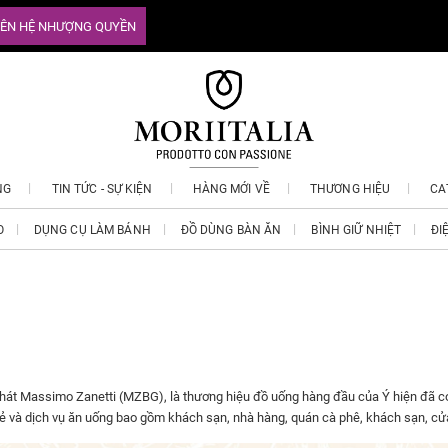
IÊN HỆ NHƯỢNG QUYỀN
NG
TIN TỨC - SỰ KIỆN
HÀNG MỚI VỀ
THƯƠNG HIỆU
CA
O
DỤNG CỤ LÀM BÁNH
ĐỒ DÙNG BÀN ĂN
BÌNH GIỮ NHIỆT
ĐI
át Massimo Zanetti (MZBG), là thương hiệu đồ uống hàng đầu của Ý hiện đã có m
lẻ và dịch vụ ăn uống bao gồm khách sạn, nhà hàng, quán cà phê, khách sạn, cửa