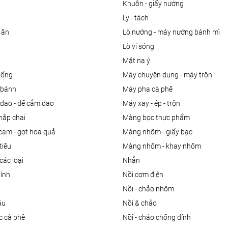
khuôn - giấy nướng
ly - tách
 ăn
lò nướng - máy nướng bánh mì
lò vi sóng
mặt nạ ý
uống
máy chuyên dụng - máy trộn
m bánh
máy pha cà phê
 dao - đế cắm dao
máy xay - ép - trộn
nắp chai
màng bọc thực phẩm
 cam - gọt hoa quả
màng nhôm - giấy bạc
tiêu
màng nhôm - khay nhôm
các loại
nhẫn
dính
nồi cơm điện
nồi - chảo nhôm
ầu
nồi & chảo
ọc cà phê
nồi - chảo chống dính