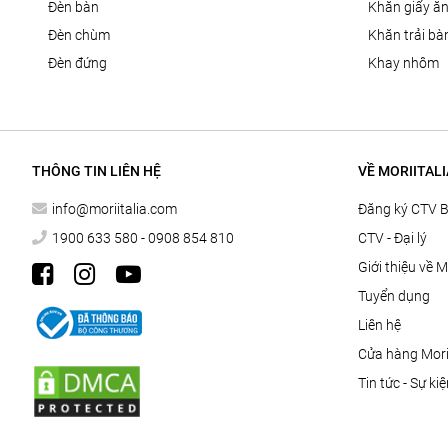
đèn bàn
khăn giấy ă
đèn chùm
khăn trải bà
đèn đứng
khay nhôm
THÔNG TIN LIÊN HỆ
VỀ MORIITALI
info@moriitalia.com
Đăng ký CTV 
1900 633 580 - 0908 854 810
CTV - Đại lý
Giới thiệu về M
Tuyển dụng
Liên hệ
Cửa hàng Morii
Tin tức - Sự ki