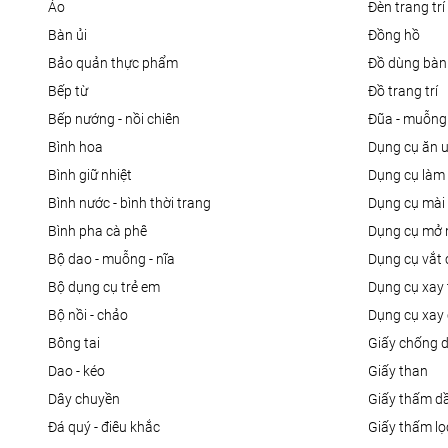
áo
đèn trang trí
bàn ủi
đồng hồ
bảo quản thực phẩm
đồ dùng bàn
bếp từ
đồ trang trí
bếp nướng - nồi chiên
đũa - muỗng
bình hoa
dụng cụ ăn 
bình giữ nhiệt
dụng cụ là
bình nước - bình thời trang
dụng cụ mài
bình pha cà phê
dụng cụ mở 
bộ dao - muỗng - nĩa
dụng cụ vắt
bộ dụng cụ trẻ em
dụng cụ xay 
bộ nồi - chảo
dụng cụ xay 
bông tai
giấy chống 
dao - kéo
giấy than
dây chuyền
giấy thấm d
đá quý - điêu khắc
giấy thấm l