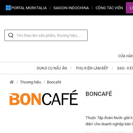
PORTAL MORIITALIA
SAIGON INDOCHINA
CỘNG TÁC VIÊN
L
CỬA HÀ
DỤNG CỤ NẤU ĂN
PHỤ KIỆN LÀM BẾP
DAO - KÉ
Thương hiệu
Boncafé
BONCAFÉ
Thuộc Tập đoàn Nước giải kh
diện’ cho doanh nghiệp bán 