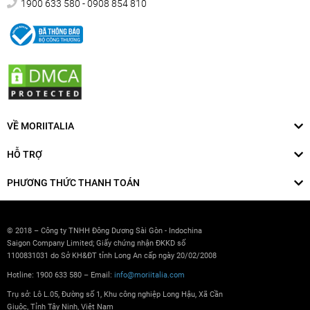
1900 633 580 - 0908 854 810
VỀ MORIITALIA
HỖ TRỢ
PHƯƠNG THỨC THANH TOÁN
© 2018 – Công ty TNHH Đông Dương Sài Gòn - Indochina
Saigon Company Limited; Giấy chứng nhận ĐKKD số
1100831031 do Sở KH&ĐT tỉnh Long An cấp ngày 20/02/2008
Hotline: 1900 633 580 – Email:
info@moriitalia.com
Trụ sở: Lô L.05, Đường số 1, Khu công nghiệp Long Hậu, Xã Cần
Giuộc, Tỉnh Tây Ninh, Việt Nam