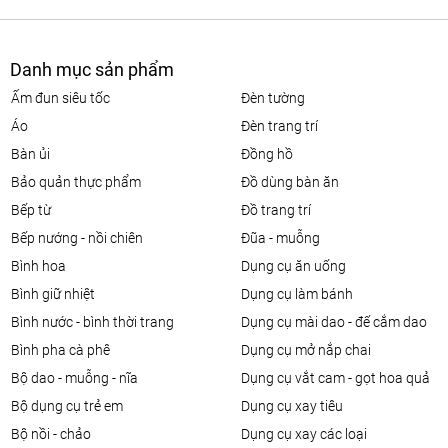
Danh mục sản phẩm
ấm đun siêu tốc
đèn tường
áo
đèn trang trí
bàn ủi
đồng hồ
bảo quản thực phẩm
đồ dùng bàn ăn
bếp từ
đồ trang trí
bếp nướng - nồi chiên
đũa - muỗng
bình hoa
dụng cụ ăn uống
bình giữ nhiệt
dụng cụ làm bánh
bình nước - bình thời trang
dụng cụ mài dao - đế cắm dao
bình pha cà phê
dụng cụ mở nắp chai
bộ dao - muỗng - nĩa
dụng cụ vắt cam - gọt hoa quả
bộ dụng cụ trẻ em
dụng cụ xay tiêu
bộ nồi - chảo
dụng cụ xay các loại