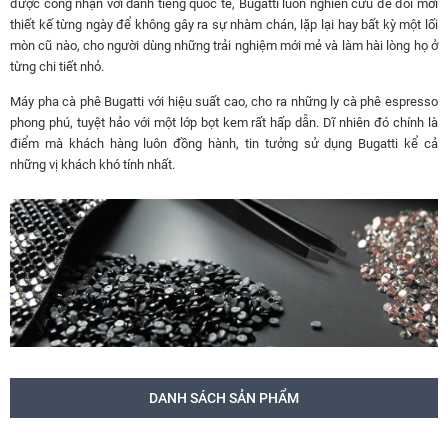
được công nhận với danh tiếng quốc tế, Bugatti luôn nghiên cứu để đổi mới
thiết kế từng ngày để không gây ra sự nhàm chán, lặp lại hay bất kỳ một lối
mòn cũ nào, cho người dùng những trải nghiệm mới mẻ và làm hài lòng họ ở
từng chi tiết nhỏ.
Máy pha cà phê Bugatti với hiệu suất cao, cho ra những ly cà phê espresso
phong phú, tuyệt hảo với một lớp bọt kem rất hấp dẫn. Dĩ nhiên đó chính là
điểm mà khách hàng luôn đồng hành, tin tưởng sử dụng Bugatti kể cả
những vị khách khó tính nhất.
DANH SÁCH SẢN PHẨM