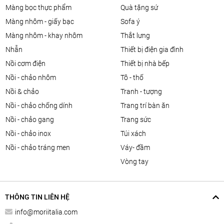
màng bọc thực phẩm
quà tặng sứ
màng nhôm - giấy bạc
sofa ý
màng nhôm - khay nhôm
thắt lưng
nhẫn
thiết bị điện gia đình
nồi cơm điện
thiết bị nhà bếp
nồi - chảo nhôm
tô - thố
nồi & chảo
tranh - tượng
nồi - chảo chống dính
trang trí bàn ăn
nồi - chảo gang
trang sức
nồi - chảo inox
túi xách
nồi - chảo tráng men
váy- đầm
vòng tay
THÔNG TIN LIÊN HỆ
info@moriitalia.com