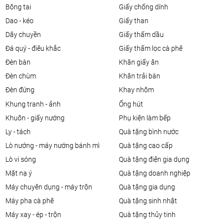
bông tai
giấy chống dính
dao - kéo
giấy than
dây chuyền
giấy thấm dầu
đá quý - điêu khắc
giấy thấm lọc cà phê
đèn bàn
khăn giấy ăn
đèn chùm
khăn trải bàn
đèn đứng
khay nhôm
khung tranh - ảnh
ống hút
khuôn - giấy nướng
phụ kiện làm bếp
ly - tách
quà tặng bình nước
lò nướng - máy nướng bánh mì
quà tặng cao cấp
lò vi sóng
quà tặng điện gia dụng
mặt nạ ý
quà tặng doanh nghiệp
máy chuyên dụng - máy trộn
quà tặng gia dụng
máy pha cà phê
quà tặng sinh nhật
máy xay - ép - trộn
quà tặng thủy tinh