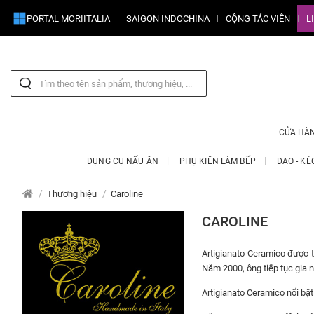
PORTAL MORIITALIA
SAIGON INDOCHINA
CỘNG TÁC VIÊN
L
CỬA HÀ
DỤNG CỤ NẤU ĂN
PHỤ KIỆN LÀM BẾP
DAO - KÉ
Thương hiệu
Caroline
CAROLINE
Artigianato Ceramico được t
Năm 2000, ông tiếp tục gia 
Artigianato Ceramico nổi bật