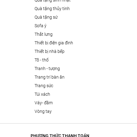
quà tặng sinh nhật
quà tặng thủy tinh
quà tặng sứ
sofa ý
thắt lưng
thiết bị điện gia đình
thiết bị nhà bếp
tô - thố
tranh - tượng
trang trí bàn ăn
trang sức
túi xách
váy- đầm
vòng tay
PHƯƠNG THỨC THANH TOÁN