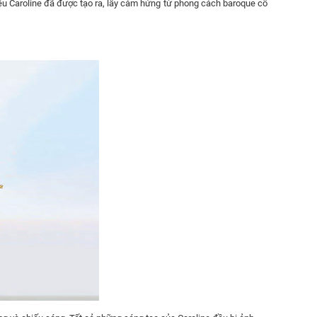
iệu Caroline đã được tạo ra, lấy cảm hứng từ phong cách baroque cổ