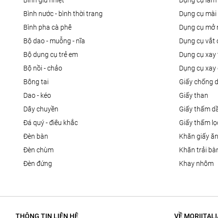
bình giữ nhiệt
dụng cụ là
bình nước - bình thời trang
dụng cụ mài
bình pha cà phê
dụng cụ mở 
bộ dao - muỗng - nĩa
dụng cụ vắt
bộ dụng cụ trẻ em
dụng cụ xay 
bộ nồi - chảo
dụng cụ xay 
bông tai
giấy chống 
dao - kéo
giấy than
dây chuyền
giấy thấm d
đá quý - điêu khắc
giấy thấm l
đèn bàn
khăn giấy ă
đèn chùm
khăn trải bà
đèn đứng
khay nhôm
THÔNG TIN LIÊN HỆ
VỀ MORIITALI