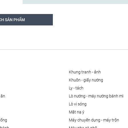
CH SẢN PHẨM
khung tranh - ảnh
khuôn - giấy nướng
ly - tách
 ăn
lò nướng - máy nướng bánh mì
lò vi sóng
mặt nạ ý
uống
máy chuyên dụng - máy trộn