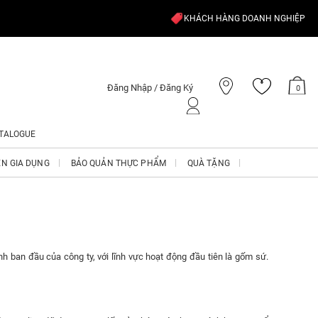
KHÁCH HÀNG DOANH NGHIỆP
Đăng Nhập / Đăng Ký
0
TALOGUE
ỆN GIA DỤNG
BẢO QUẢN THỰC PHẨM
QUÀ TẶNG
h ban đầu của công ty, với lĩnh vực hoạt động đầu tiên là gốm sứ.