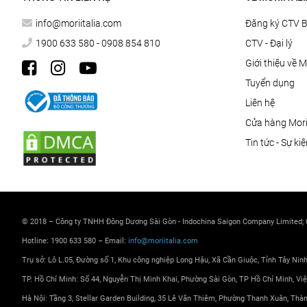
info@moriitalia.com
Đăng ký CTV 
1900 633 580 - 0908 854 810
CTV - Đại lý
Giới thiệu về M
Tuyển dụng
Liên hệ
Cửa hàng Morii
Tin tức - Sự ki
© 2018 – Công ty TNHH Đông Dương Sài Gòn - Indochina Saigon Company Limited;
Hotline: 1900 633 580 – Email:
info@moriitalia.com
Trụ sở: Lô L.05, Đường số 1, Khu công nghiệp Long Hậu, Xã Cần Giuộc, Tỉnh Tây Nin
TP. Hồ Chí Minh: Số 44, Nguyễn Thị Minh Khai, Phường Sài Gòn, TP Hồ Chí Minh, Vi
Hà Nội: Tầng 3, Stellar Garden Building, 35 Lê Văn Thiêm, Phường Thanh Xuân, Thà