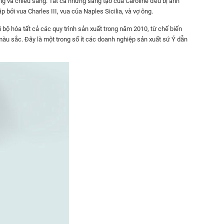
ng và chiếu sáng. Tất cả những sáng tạo của Caroline đều bị ảnh
ởi vua Charles III, vua của Naples Sicilia, và vợ ông.
 bộ hóa tất cả các quy trình sản xuất trong năm 2010, từ chế biến
àu sắc. Đây là một trong số ít các doanh nghiệp sản xuất sứ Ý dẫn