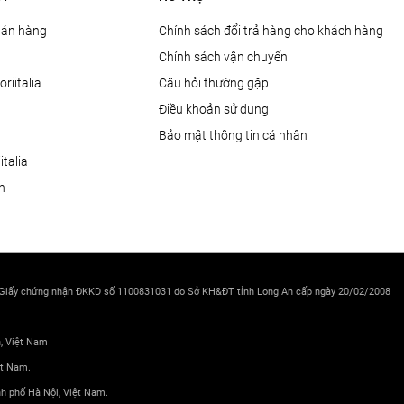
Bán hàng
Chính sách đổi trả hàng cho khách hàng
Chính sách vận chuyển
oriitalia
Câu hỏi thường gặp
Điều khoản sử dụng
Bảo mật thông tin cá nhân
talia
ện
 Giấy chứng nhận ĐKKD số 1100831031 do Sở KH&ĐT tỉnh Long An cấp ngày 20/02/2008
h, Việt Nam
ệt Nam.
nh phố Hà Nội, Việt Nam.