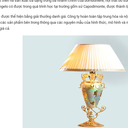
t triển và sản xuất đa dạng trong ba nhánh chính của bomboniere, nội thất bổ su
lo có được trong quá trình học tại trường gốm sứ Capodimonte, được thành lập b
 được thể hiện bằng giải thưởng danh giá. Công ty hoàn toàn tập trung hóa và nội
ra các sản phẩm bên trong thông qua các nguyên mẫu của hình thức, mô hình và m
giá cả.