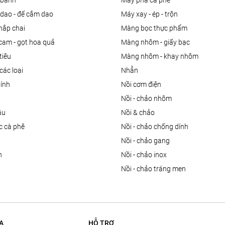
m bánh
máy pha cà phê
 dao - đế cắm dao
máy xay - ép - trộn
nắp chai
màng bọc thực phẩm
 cam - gọt hoa quả
màng nhôm - giấy bạc
tiêu
màng nhôm - khay nhôm
các loại
nhẫn
dính
nồi cơm điện
nồi - chảo nhôm
ầu
nồi & chảo
ọc cà phê
nồi - chảo chống dính
n
nồi - chảo gang
n
nồi - chảo inox
nồi - chảo tráng men
A
HỖ TRỢ