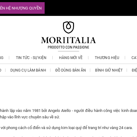
IÊN HỆ NHƯỢNG QUYỀN
NG
TIN TỨC - SỰ KIỆN
HÀNG MỚI VỀ
THƯƠNG HIỆU
CA
O
DỤNG CỤ LÀM BÁNH
ĐỒ DÙNG BÀN ĂN
BÌNH GIỮ NHIỆT
ĐI
hành lập vào năm 1981 bởi Angelo Aiello - người điều hành công việc kinh doan
nhập vào lĩnh vực chuyên sâu về sứ.
 với phong cách cổ điển và sử dụng kim loại quý để trang trí như vàng 24 cara.