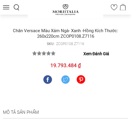
Toggle
0
navigation
Chăn Versace Màu Xám Ngà- Xanh -Hồng Kích Thước:
260x220cm ZCOP0108.Z7116
SKU:
ZCOP0108.Z7116
Xem Đánh Giá
19.793.484 ₫
MÔ TẢ SẢN PHẨM