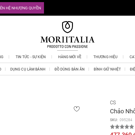
IÊN HỆ NHƯỢNG QUYỀN
NG
TIN TỨC - SỰ KIỆN
HÀNG MỚI VỀ
THƯƠNG HIỆU
CA
O
DỤNG CỤ LÀM BÁNH
ĐỒ DÙNG BÀN ĂN
BÌNH GIỮ NHIỆT
ĐI
CS
Chảo Nhô
SKU:
095284
477.360 