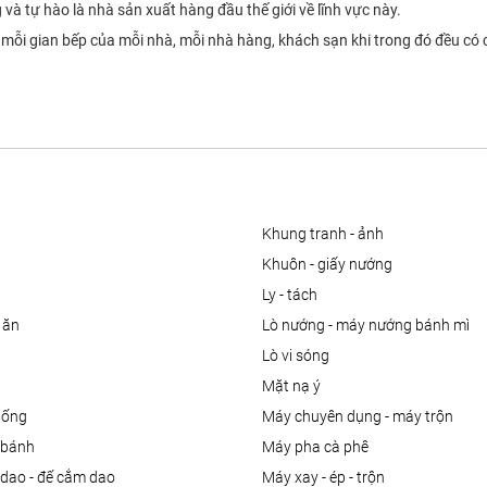
g và tự hào là nhà sản xuất hàng đầu thế giới về lĩnh vực này.
 mỗi gian bếp của mỗi nhà, mỗi nhà hàng, khách sạn khi trong đó đều có
khung tranh - ảnh
khuôn - giấy nướng
ly - tách
 ăn
lò nướng - máy nướng bánh mì
lò vi sóng
mặt nạ ý
uống
máy chuyên dụng - máy trộn
m bánh
máy pha cà phê
 dao - đế cắm dao
máy xay - ép - trộn