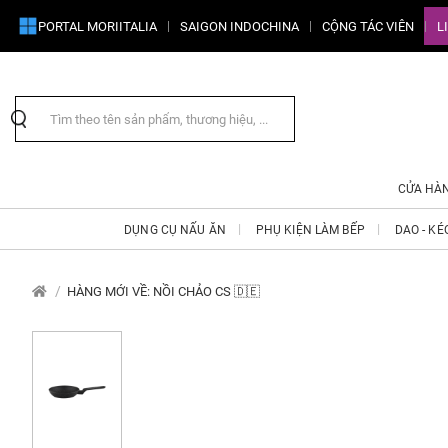
PORTAL MORIITALIA
SAIGON INDOCHINA
CỘNG TÁC VIÊN
L
CỬA HÀ
DỤNG CỤ NẤU ĂN
PHỤ KIỆN LÀM BẾP
DAO - KÉ
HÀNG MỚI VỀ: NỒI CHẢO CS 🇩🇪