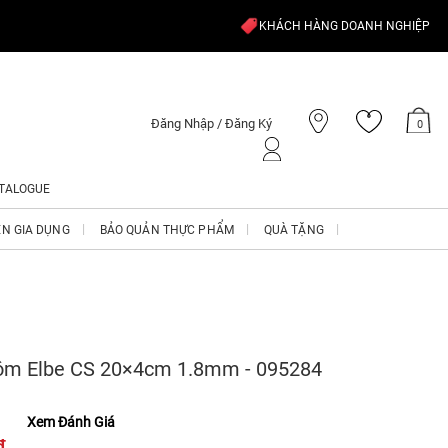
KHÁCH HÀNG DOANH NGHIỆP
Đăng Nhập / Đăng Ký
0
TALOGUE
ỆN GIA DỤNG
BẢO QUẢN THỰC PHẨM
QUÀ TẶNG
m Elbe CS 20×4cm 1.8mm - 095284
Xem Đánh Giá
₫