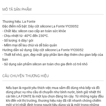
MÔ TẢ SẢN PHẨM
Thương hiệu: La Fonte
Đặc điểm nổi bật: Dây cột silicone La Fonte YY20052
- Chất liệu: silicon cao cấp an toàn sức khỏe
- Chịu nhiệt từ -40ºC đến 230ºC.
- Số lượng: 6 dây/ gói
- Mềm mại dễ lau chùi và dễ bảo quản
Hướng dẫn sử dụng: Dây cột silicone La Fonte YY20052
- Thiết kế nhỏ, gọn, đẹp mắt góp phần làm đẹp thêm cho gian bếp của
bạn
- Sử dụng sản phẩm silicon an toàn cho gia đình có trẻ nhỏ
CÂU CHUYỆN THƯƠNG HIỆU
Nếu bạn là người yêu thích việc mua sắm đồ dùng nhà bếp và đồ
dùng phục vụ nhu cầu di chuyển như bình nước, bình giữ nhiệt thì
cái tên LA FONTE là một lựa chọn đáng tin cậy. Từ những ngày đầu
khi đến với thị trường, thương hiệu này đã rất nhanh chóng chiếm
một vị trí nhất định trong người tiêu dùng và là một trong những