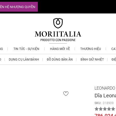
IÊN HỆ NHƯỢNG QUYỀN
NG
TIN TỨC - SỰ KIỆN
HÀNG MỚI VỀ
THƯƠNG HIỆU
CA
O
DỤNG CỤ LÀM BÁNH
ĐỒ DÙNG BÀN ĂN
BÌNH GIỮ NHIỆT
ĐI
LEONARDO
Dĩa Leo
SKU:
018909
786.024 