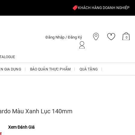
KHÁCH HÀNG DOANH NGHIỆP
Đăng Nhập / Đăng Ký
0
TALOGUE
ỆN GIA DỤNG
BẢO QUẢN THỰC PHẨM
QUÀ TẶNG
nardo Màu Xanh Lục 140mm
Xem Đánh Giá
₫