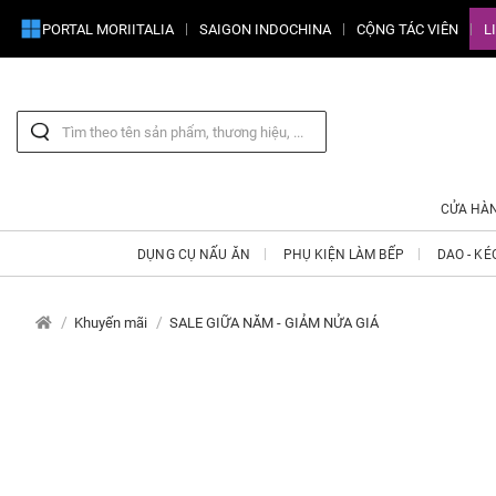
PORTAL MORIITALIA
SAIGON INDOCHINA
CỘNG TÁC VIÊN
L
CỬA HÀ
DỤNG CỤ NẤU ĂN
PHỤ KIỆN LÀM BẾP
DAO - KÉ
Khuyến mãi
SALE GIỮA NĂM - GIẢM NỬA GIÁ