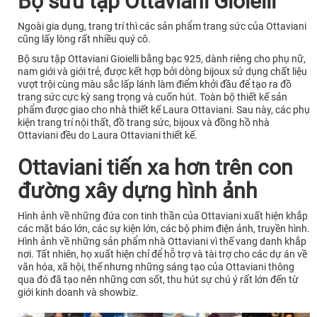
Bộ sưu tập Ottaviani Gioielli
Ngoài gia dụng, trang trí thì các sản phẩm trang sức của Ottaviani
cũng lấy lòng rất nhiều quý cô.
Bộ sưu tập Ottaviani Gioielli bằng bạc 925, dành riêng cho phụ nữ,
nam giới và giới trẻ, được kết hợp bởi dòng bijoux sử dụng chất liệu
vượt trội cùng màu sắc lấp lánh làm điểm khởi đầu để tạo ra đồ
trang sức cực kỳ sang trọng và cuốn hút. Toàn bộ thiết kế sản
phẩm được giao cho nhà thiết kế Laura Ottaviani. Sau này, các phụ
kiện trang trí nội thất, đồ trang sức, bijoux và đồng hồ nhà
Ottaviani đều do Laura Ottaviani thiết kế.
Ottaviani tiến xa hơn trên con
đường xây dựng hình ảnh
Hình ảnh về những đứa con tinh thần của Ottaviani xuất hiện khắp
các mặt báo lớn, các sự kiện lớn, các bộ phim điện ảnh, truyền hình.
Hình ảnh về những sản phẩm nhà Ottaviani vì thế vang danh khắp
nơi. Tất nhiên, họ xuất hiện chỉ để hỗ trợ và tài trợ cho các dự án về
văn hóa, xã hội, thế nhưng những sáng tạo của Ottaviani thông
qua đó đã tạo nên những cơn sốt, thu hút sự chú ý rất lớn đến từ
giới kinh doanh và showbiz.