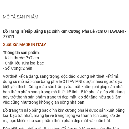
MÔ TẢ SẢN PHẨM
Đồ Trang Trí Nắp Bằng Bạc Đính Kim Cương Pha Lê 7cm OTTAVIANI -
77311
Xuất Xứ: MADE IN ITALY
Thông tin sản phẩm:
- Kích thước: 7x7 cm
- Chất liệu: Kim loại bạc
- Số lượng: 2 nến
Với thiết kế đa dạng, sang trọng, độc đáo, đường nét thiết kế tỉ mỉ,
dụng cụ mở nắp chai bằng pha lê OTTAVIANI được nhiều người đặc
biệt yêu thích. Cùng màu sắc trắng vừa mắt không chỉ giúp căn nhà
bạn thêm phần sang trọng mà thiết kế tinh tế từ pha lê giúp vật dụng
này trở thành sản phẩm trang trí đẹp mắt, do đó tăng hiệu quả làm
việc cũng như trong không gian sống nhà bạn.
Đồ trang trí nắp bằng bạc đính kim cương pha lê được sản xuất bằng
loại bạc tốt nhất, mang lại vẻ trang trọng và thanh lịch cùng lớp đế
mạ bạc khiến cho sản phẩm thêm phần đẹp mắt và cuốn hút.
Đặc biệt, sản phẩm rất thích hợp để làm quà tặng vào các dịp: tân