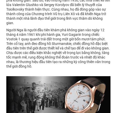
phá không gian. Sau đó, vào những năm 1950, các nhà thiết kế tên
lửa Valentin Glushko và Sergey Korolyov đã biến lý thuyết của
Tsiolkovsky thành hiện thực. Cùng nhau, họ đã đóng góp vào sự
thành công của Chương trình Vũ trụ Liên Xô và đã khiến Nga trở
thành một nhà lãnh đạo thế giới trong lĩnh vực thăm dò không
gian.
Người Nga là người đầu tiên khám phá không gian vào ngày 12
tháng 4 năm 1961 khi phi hành gia, Yuri Gagarin trong chiếc
Vostok-1 quay quanh trái đất trong một giờ bốn mươi tám phút.
Trên cổ tay, anh đeo đồng hồ Sturmanskie, chiếc đồng hồ đặc biệt
đầu tiên trên thế giới được thiết kế và chế tạo để đi vào không gian.
Chịu được các điều kiện khắc nghiệt về trọng lực bằng không, tăng
tốc mạnh mẽ, rung động không thể đoán trước và nhiệt độ khác
nhau, là thương hiệu đầu tiên tạo ra những kỳ công thiên văn trong
thế giới đồng hồ.