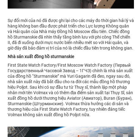
Sự đổi mới của nó đã được ghi lại cho các máy đo thời gian hải lý và
hàng không ban đầu được phát triển cho Lực lượng Không quân
và Hải quân của Nhà máy Đồng hồ Moscow đầu tiên. Chiếc đồng
hồ Sturmanskie đã nhìn thấy tầng bình lưu với phi công Thế chiến
II, đã đi xuống dưới mực nước biển nhiều mét so với Hải quân, và
giờ đây đã bảo đảm vị trí của nó là chiếc đầu tiên trong không gian.
Nhà sản xuất đồng hồ sturmanskie
First State Watch Factory/First Moscow Watch Factory (Первый
Государственный Часовой Завод – 1ГЧЗ) chính là nhà sản xuất
của đồng hồ “Sturmanskie” mà Yuri Gagarin đã đeo, ngay sau đó,
nhà sản xuất này đã bắt đầu cho ra đời các mẫu đồng hồ thương
hiệu Poljot. Sau khi có sự đầu tư từ Thuỵ sĩ, thành lập một pháp
nhân mới tên Volmax và có thêm địa điểm sản xuất tại Thụy Sĩ, sản
xuất đồng hồ dưới thương hiệu Aviator (Авиатор), Buran (Буран),
Sturmanskie (Штурманские). Volmax thừa hưởng các di sản và
thương hiệu của First State Watch Factory, tuy nhiên đáng tiếc
Volmax không sản xuất đồng hồ Poljot nữa.