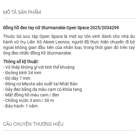
MÔ TẢ SẢN PHẨM
Đồng hồ đeo tay nữ Sturmanskie Open Space 2025/2034299
Thuộc bộ sưu tập Open Space là một sự tôn vinh dành cho nhà du
hành vũ trụ Liên Xô Alexei Leonov, người đã thực hiện chuyến đi bộ
ngoài không gian đầu tiên của nhân loại, trong thời gian đó trên tay
ông đeo chiếc đồng hồ Sturmanskie.
Thông số kỹ thuật:
- Vỏ thép không gỉ với tinh thể khoáng
- Đường kính 34 mm
- Độ dày 7 mm
- Động cơ Miyota sản xuất tại Nhật Bản
- Dây đeo bằng da màu cam có khóa tang
- Mặt đồng hồ màu cam / đen
- Chống nước 3 atm / 30 m
- Bảo hành: 1 năm
CÂU CHUYỆN THƯƠNG HIỆU