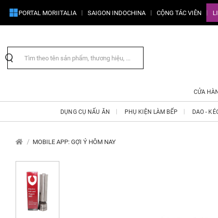
PORTAL MORIITALIA
SAIGON INDOCHINA
CỘNG TÁC VIÊN
L
CỬA HÀ
DỤNG CỤ NẤU ĂN
PHỤ KIỆN LÀM BẾP
DAO - KÉ
MOBILE APP: GỢI Ý HÔM NAY