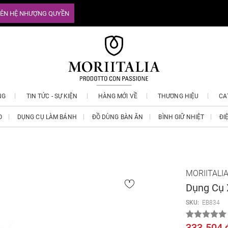
IÊN HỆ NHƯỢNG QUYỀN
NG
TIN TỨC - SỰ KIỆN
HÀNG MỚI VỀ
THƯƠNG HIỆU
CA
O
DỤNG CỤ LÀM BÁNH
ĐỒ DÙNG BÀN ĂN
BÌNH GIỮ NHIỆT
ĐI
MORIITALI
Dụng Cụ 
SKU:
EB834
333.504 