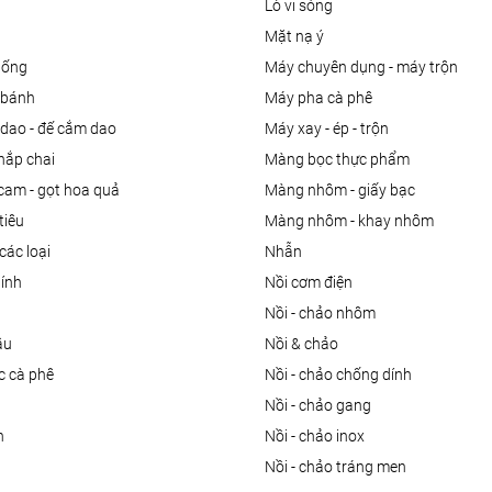
lò vi sóng
mặt nạ ý
uống
máy chuyên dụng - máy trộn
m bánh
máy pha cà phê
 dao - đế cắm dao
máy xay - ép - trộn
nắp chai
màng bọc thực phẩm
 cam - gọt hoa quả
màng nhôm - giấy bạc
tiêu
màng nhôm - khay nhôm
các loại
nhẫn
dính
nồi cơm điện
nồi - chảo nhôm
ầu
nồi & chảo
ọc cà phê
nồi - chảo chống dính
n
nồi - chảo gang
n
nồi - chảo inox
nồi - chảo tráng men