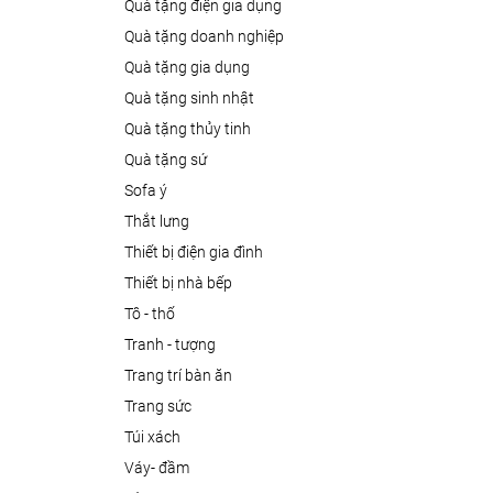
quà tặng điện gia dụng
quà tặng doanh nghiệp
quà tặng gia dụng
quà tặng sinh nhật
quà tặng thủy tinh
quà tặng sứ
sofa ý
thắt lưng
thiết bị điện gia đình
thiết bị nhà bếp
tô - thố
tranh - tượng
trang trí bàn ăn
trang sức
túi xách
váy- đầm