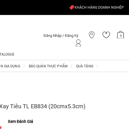
KHÁCH HÀNG DOANH NGHIỆP
Đăng Nhập / Đăng Ký
0
TALOGUE
ỆN GIA DỤNG
BẢO QUẢN THỰC PHẨM
QUÀ TẶNG
A
Xay Tiêu TL EB834 (20cmx5.3cm)
Xem Đánh Giá
₫