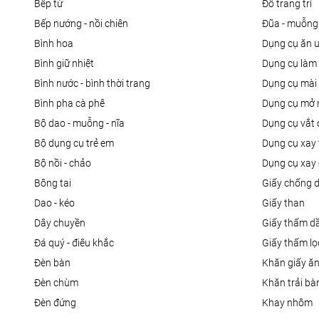
bếp từ
đồ trang trí
bếp nướng - nồi chiên
đũa - muỗng
bình hoa
dụng cụ ăn 
bình giữ nhiệt
dụng cụ là
bình nước - bình thời trang
dụng cụ mài
bình pha cà phê
dụng cụ mở 
bộ dao - muỗng - nĩa
dụng cụ vắt
bộ dụng cụ trẻ em
dụng cụ xay 
bộ nồi - chảo
dụng cụ xay 
bông tai
giấy chống 
dao - kéo
giấy than
dây chuyền
giấy thấm d
đá quý - điêu khắc
giấy thấm l
đèn bàn
khăn giấy ă
đèn chùm
khăn trải bà
đèn đứng
khay nhôm