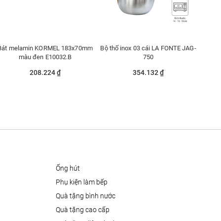
Bát melamin KORMEL 183x70mm
Bộ thố inox 03 cái LA FONTE JAG-
màu đen E10032.B
750
208.224 ₫
354.132 ₫
ống hút
phụ kiện làm bếp
quà tặng bình nước
quà tặng cao cấp