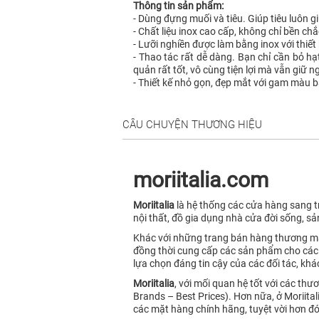
Thông tin sản phẩm:
- Dùng đựng muối và tiêu. Giúp tiêu luôn gi
- Chất liệu inox cao cấp, không chỉ bền c
- Lưỡi nghiền được làm bằng inox với thiết
- Thao tác rất dễ dàng. Bạn chỉ cần bỏ hạt
quản rất tốt, vô cùng tiện lợi mà vẫn giữ
- Thiết kế nhỏ gọn, đẹp mắt với gam màu 
CÂU CHUYỆN THƯƠNG HIỆU
moriitalia.com
Moriitalia
là hệ thống các cửa hàng sang tr
nội thất, đồ gia dụng nhà cửa đời sống, sả
Khác với những trang bán hàng thương mạ
đồng thời cung cấp các sản phẩm cho các 
lựa chọn đáng tin cậy của các đối tác, kh
Moriitalia
, với mối quan hệ tốt với các t
Brands – Best Prices). Hơn nữa, ở Moriita
các mặt hàng chính hãng, tuyệt vời hơn đ