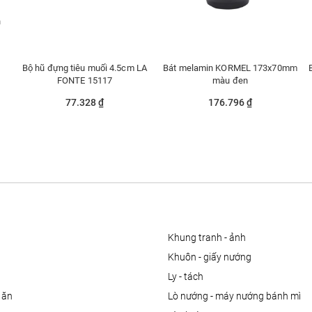
n
Bộ hũ đựng tiêu muối 4.5cm LA
Bát melamin KORMEL 173x70mm
FONTE 15117
màu đen
77.328 ₫
176.796 ₫
khung tranh - ảnh
khuôn - giấy nướng
ly - tách
 ăn
lò nướng - máy nướng bánh mì