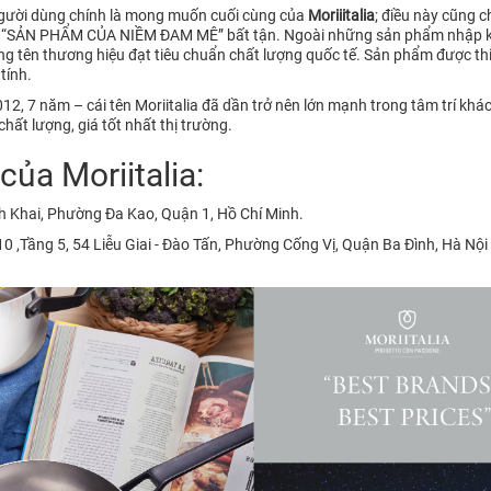
người dùng chính là mong muốn cuối cùng của
Moriiitalia
; điều này cũng c
– “SẢN PHẨM CỦA NIỀM ĐAM MÊ” bất tận. Ngoài những sản phẩm nhập khẩ
 tên thương hiệu đạt tiêu chuẩn chất lượng quốc tế. Sản phẩm được thiế
tính.
2, 7 năm – cái tên Moriitalia đã dần trở nên lớn mạnh trong tâm trí kh
hất lượng, giá tốt nhất thị trường.
ủa Moriitalia:
h Khai, Phường Đa Kao, Quận 1, Hồ Chí Minh.
 ,Tầng 5, 54 Liễu Giai - Đào Tấn, Phường Cống Vị, Quận Ba Đình, Hà Nội