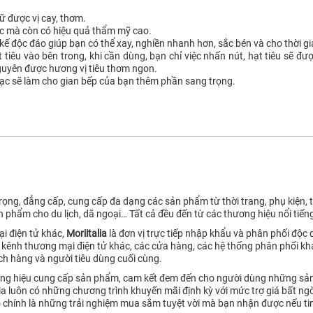
ữ được vị cay, thơm.
hắc mà còn có hiệu quả thẩm mỹ cao.
 kế độc đáo giúp bạn có thể xay, nghiền nhanh hơn, sắc bén và cho thời g
 tiêu vào bên trong, khi cần dùng, bạn chỉ việc nhấn nút, hạt tiêu sẽ đư
 nguyên được hương vị tiêu thơm ngon.
bạc sẽ làm cho gian bếp của bạn thêm phần sang trọng.
ọng, đẳng cấp, cung cấp đa dạng các sản phẩm từ thời trang, phụ kiện, tú
n phẩm cho du lịch, dã ngoại… Tất cả đều đến từ các thương hiệu nổi tiếng
i điện tử khác,
Moriitalia
là đơn vị trực tiếp nhập khẩu và phân phối độc
kênh thương mại điện tử khác, các cửa hàng, các hệ thống phân phối kh
ách hàng và người tiêu dùng cuối cùng.
hương hiệu cung cấp sản phẩm, cam kết đem đến cho người dùng những sản
lia luôn có những chương trình khuyến mãi định kỳ với mức trợ giá bất 
ó chính là những trải nghiệm mua sắm tuyệt vời mà bạn nhận được nếu tin