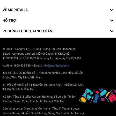
VỀ MORIITALIA
HỖ TRỢ
PHƯƠNG THỨC THANH TOÁN
© 2018 – Công ty TNHH Đông Dương Sài Gòn - Indochina
Saigon Company Limited; Giấy chứng nhận ĐKKD số
1100831031 do Sở KH&ĐT tỉnh Long An cấp ngày 20/02/2008
Hotline: 1900 633 580 – Email:
info@moriitalia.com
Trụ sở: Lô L.05, Đường số 1, Khu công nghiệp Long Hậu, Xã Cần
Giuộc, Tỉnh Tây Ninh, Việt Nam
TP. Hồ Chí Minh: Số 44, Nguyễn Thị Minh Khai, Phường Sài Gòn,
TP Hồ Chí Minh, Việt Nam.
Hà Nội: Tầng 3, Stellar Garden Building, 35 Lê Văn Thiêm,
Phường Thanh Xuân, Thành phố Hà Nội, Việt Nam.
Cửa hàng Lotte: Gian hàng Moriitalia , Tầng 5, Tòa nhà Lotte
Center Hanoi, 54 Liễu Giai, Phường Giảng Võ, Thành phố Hà Nội,