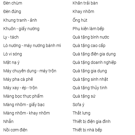
đèn chùm
khăn trải bàn
đèn đứng
khay nhôm
khung tranh - ảnh
ống hút
khuôn - giấy nướng
phụ kiện làm bếp
ly - tách
quà tặng bình nước
lò nướng - máy nướng bánh mì
quà tặng cao cấp
lò vi sóng
quà tặng điện gia dụng
mặt nạ ý
quà tặng doanh nghiệp
máy chuyên dụng - máy trộn
quà tặng gia dụng
máy pha cà phê
quà tặng sinh nhật
máy xay - ép - trộn
quà tặng thủy tinh
màng bọc thực phẩm
quà tặng sứ
màng nhôm - giấy bạc
sofa ý
màng nhôm - khay nhôm
thắt lưng
nhẫn
thiết bị điện gia đình
nồi cơm điện
thiết bị nhà bếp