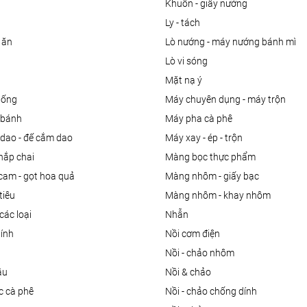
khuôn - giấy nướng
ly - tách
 ăn
lò nướng - máy nướng bánh mì
lò vi sóng
mặt nạ ý
uống
máy chuyên dụng - máy trộn
m bánh
máy pha cà phê
 dao - đế cắm dao
máy xay - ép - trộn
nắp chai
màng bọc thực phẩm
 cam - gọt hoa quả
màng nhôm - giấy bạc
tiêu
màng nhôm - khay nhôm
các loại
nhẫn
dính
nồi cơm điện
nồi - chảo nhôm
ầu
nồi & chảo
ọc cà phê
nồi - chảo chống dính