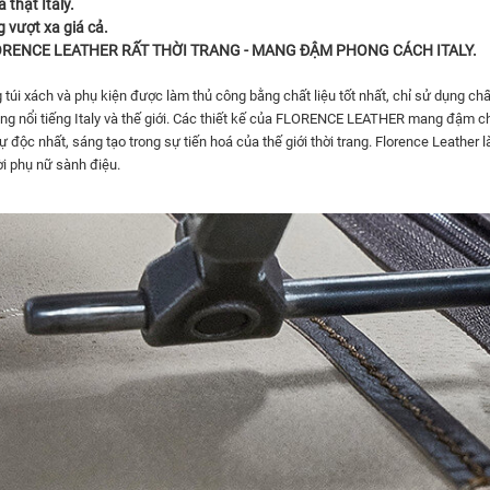
thật Italy.
g vượt xa giá cả.
ORENCE
LEATHER RẤT THỜI TRANG - MANG ĐẬM PHONG CÁCH ITALY.
túi xách và phụ kiện được làm thủ công bằng chất liệu tốt nhất, chỉ sử dụng châ
g nổi tiếng Italy và thế giới. Các thiết kế của FLORENCE LEATHER mang đậm chất Ý
n sự độc nhất, sáng tạo trong sự tiến hoá của thế giới thời trang. Florence L
ời phụ nữ sành điệu.