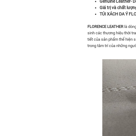
Genuine Leather- Da 
Giá trị và chất lượn
TÚI XÁCH DA Ý
FL
FLORENCE LEATHER
là dòng 
sinh các thương hiệu thời tran
tiết của sản phẩm thể hiệ
trong tâm trí của những ngư