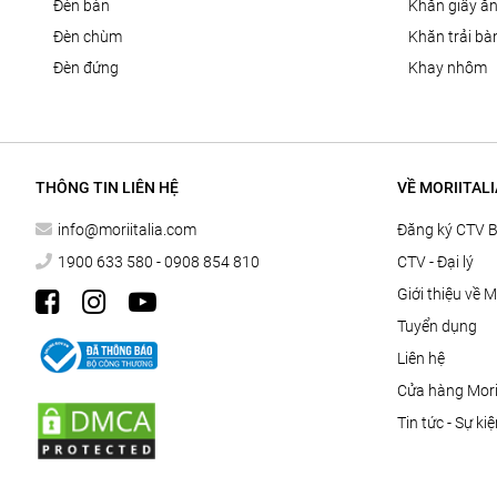
đèn bàn
khăn giấy ă
đèn chùm
khăn trải bà
đèn đứng
khay nhôm
THÔNG TIN LIÊN HỆ
VỀ MORIITALI
info@moriitalia.com
Đăng ký CTV 
1900 633 580 - 0908 854 810
CTV - Đại lý
Giới thiệu về M
Tuyển dụng
Liên hệ
Cửa hàng Morii
Tin tức - Sự ki