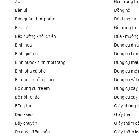
áo
đèn trang trí
bàn ủi
đồng hồ
bảo quản thực phẩm
đồ dùng bàn
bếp từ
đồ trang trí
bếp nướng - nồi chiên
đũa - muỗng
bình hoa
dụng cụ ăn 
bình giữ nhiệt
dụng cụ là
bình nước - bình thời trang
dụng cụ mài
bình pha cà phê
dụng cụ mở 
bộ dao - muỗng - nĩa
dụng cụ vắt
bộ dụng cụ trẻ em
dụng cụ xay 
bộ nồi - chảo
dụng cụ xay 
bông tai
giấy chống 
dao - kéo
giấy than
dây chuyền
giấy thấm d
đá quý - điêu khắc
giấy thấm l