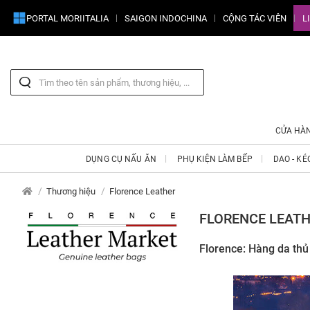
PORTAL MORIITALIA
SAIGON INDOCHINA
CỘNG TÁC VIÊN
L
CỬA HÀ
DỤNG CỤ NẤU ĂN
PHỤ KIỆN LÀM BẾP
DAO - KÉ
Thương hiệu
Florence Leather
FLORENCE LEAT
Florence: Hàng da thủ