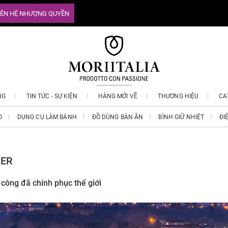
IÊN HỆ NHƯỢNG QUYỀN
NG
TIN TỨC - SỰ KIỆN
HÀNG MỚI VỀ
THƯƠNG HIỆU
CA
O
DỤNG CỤ LÀM BÁNH
ĐỒ DÙNG BÀN ĂN
BÌNH GIỮ NHIỆT
ĐI
HER
 công đã chinh phục thế giới