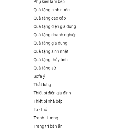
phụ kiện làm bếp
quà tặng bình nước
quà tặng cao cấp
quà tặng điện gia dụng
quà tặng doanh nghiệp
quà tặng gia dụng
quà tặng sinh nhật
quà tặng thủy tinh
quà tặng sứ
sofa ý
thắt lưng
thiết bị điện gia đình
thiết bị nhà bếp
tô - thố
tranh - tượng
trang trí bàn ăn