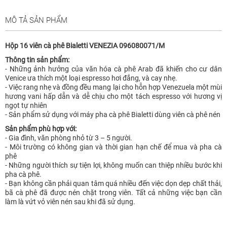
MÔ TẢ SẢN PHẨM
Hộp 16 viên cà phê Bialetti VENEZIA 096080071/M
Thông tin sản phẩm:
- Những ảnh hưởng của văn hóa cà phê Arab đã khiến cho cư dân
Venice ưa thích một loại espresso hơi đắng, và cay nhẹ.
- Việc rang nhẹ và đồng đều mang lại cho hỗn hợp Venezuela một mùi
hương vani hấp dẫn và dễ chịu cho một tách espresso với hương vị
ngọt tự nhiên
- Sản phẩm sử dụng với máy pha cà phê Bialetti dùng viên cà phê nén
Sản phẩm phù hợp với:
- Gia đình, văn phòng nhỏ từ 3 – 5 người.
- Môi trường có không gian và thời gian hạn chế để mua và pha cà
phê
- Những người thích sự tiện lợi, không muốn can thiệp nhiều bước khi
pha cà phê.
- Bạn không cần phải quan tâm quá nhiều đến việc dọn dẹp chất thải,
bã cà phê đã được nén chặt trong viên. Tất cả những việc bạn cần
làm là vứt vỏ viên nén sau khi đã sử dụng.