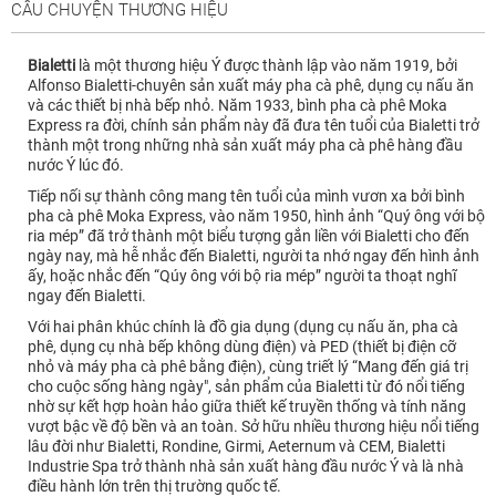
CÂU CHUYỆN THƯƠNG HIỆU
Bialetti
là một thương hiệu Ý được thành lập vào năm 1919, bởi
Alfonso Bialetti-chuyên sản xuất máy pha cà phê, dụng cụ nấu ăn
và các thiết bị nhà bếp nhỏ. Năm 1933, bình pha cà phê Moka
Express ra đời, chính sản phẩm này đã đưa tên tuổi của Bialetti trở
thành một trong những nhà sản xuất máy pha cà phê hàng đầu
nước Ý lúc đó.
Tiếp nối sự thành công mang tên tuổi của mình vươn xa bởi bình
pha cà phê Moka Express, vào năm 1950, hình ảnh “Quý ông với bộ
ria mép” đã trở thành một biểu tượng gắn liền với Bialetti cho đến
ngày nay, mà hễ nhắc đến Bialetti, người ta nhớ ngay đến hình ảnh
ấy, hoặc nhắc đến “Qúy ông với bộ ria mép” người ta thoạt nghĩ
ngay đến Bialetti.
Với hai phân khúc chính là đồ gia dụng (dụng cụ nấu ăn, pha cà
phê, dụng cụ nhà bếp không dùng điện) và PED (thiết bị điện cỡ
nhỏ và máy pha cà phê bằng điện), cùng triết lý “Mang đến giá trị
cho cuộc sống hàng ngày", sản phẩm của Bialetti từ đó nổi tiếng
nhờ sự kết hợp hoàn hảo giữa thiết kế truyền thống và tính năng
vượt bậc về độ bền và an toàn. Sở hữu nhiều thương hiệu nổi tiếng
lâu đời như Bialetti, Rondine, Girmi, Aeternum và CEM, Bialetti
Industrie Spa trở thành nhà sản xuất hàng đầu nước Ý và là nhà
điều hành lớn trên thị trường quốc tế.