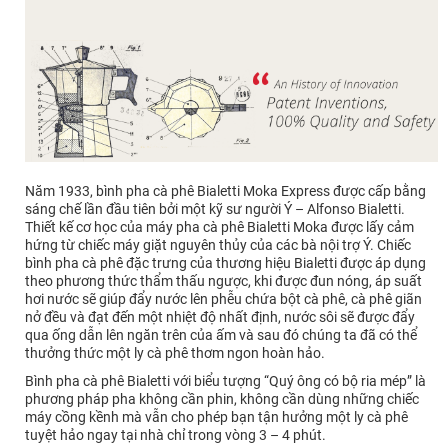
Năm 1933, bình pha cà phê Bialetti Moka Express được cấp bằng
sáng chế lần đầu tiên bởi một kỹ sư người Ý – Alfonso Bialetti.
Thiết kế cơ học của máy pha cà phê Bialetti Moka được lấy cảm
hứng từ chiếc máy giặt nguyên thủy của các bà nội trợ Ý. Chiếc
bình pha cà phê đặc trưng của thương hiệu Bialetti được áp dụng
theo phương thức thẩm thấu ngược, khi được đun nóng, áp suất
hơi nước sẽ giúp đẩy nước lên phễu chứa bột cà phê, cà phê giãn
nở đều và đạt đến một nhiệt độ nhất định, nước sôi sẽ được đẩy
qua ống dẫn lên ngăn trên của ấm và sau đó chúng ta đã có thể
thưởng thức một ly cà phê thơm ngon hoàn hảo.
Bình pha cà phê Bialetti với biểu tượng “Quý ông có bộ ria mép” là
phương pháp pha không cần phin, không cần dùng những chiếc
máy cồng kềnh mà vẫn cho phép bạn tận hưởng một ly cà phê
tuyệt hảo ngay tại nhà chỉ trong vòng 3 – 4 phút.