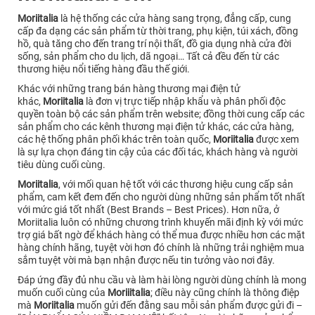
Moriitalia
là hệ thống các cửa hàng sang trọng, đẳng cấp, cung
cấp đa dạng các sản phẩm từ thời trang, phụ kiện, túi xách, đồng
hồ, quà tăng cho đến trang trí nội thất, đồ gia dụng nhà cửa đời
sống, sản phẩm cho du lịch, dã ngoại… Tất cả đều đến từ các
thương hiệu nổi tiếng hàng đầu thế giới.
Khác với những trang bán hàng thương mại điện tử
khác,
Moriitalia
là đơn vị trực tiếp nhập khẩu và phân phối độc
quyền toàn bộ các sản phẩm trên website; đồng thời cung cấp các
sản phẩm cho các kênh thương mại điện tử khác, các cửa hàng,
các hệ thống phân phối khác trên toàn quốc,
Moriitalia
được xem
là sự lựa chọn đáng tin cậy của các đối tác, khách hàng và người
tiêu dùng cuối cùng.
Moriitalia
, với mối quan hệ tốt với các thương hiệu cung cấp sản
phẩm, cam kết đem đến cho người dùng những sản phẩm tốt nhất
với mức giá tốt nhất (Best Brands – Best Prices). Hơn nữa, ở
Moriitalia luôn có những chương trình khuyến mãi định kỳ với mức
trợ giá bất ngờ để khách hàng có thể mua được nhiều hơn các mặt
hàng chính hãng, tuyệt vời hơn đó chính là những trải nghiệm mua
sắm tuyệt vời mà bạn nhận được nếu tin tưởng vào nơi đây.
Đáp ứng đầy đủ nhu cầu và làm hài lòng người dùng chính là mong
muốn cuối cùng của
Moriiitalia
; điều này cũng chính là thông điệp
mà
Moriitalia
muốn gửi đến đằng sau mỗi sản phẩm được gửi đi –