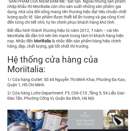
“SẢN PHẨM CỦA NIỀM ĐAM MÊ” bất tận. Ngoài những sản phẩm
nhập khẩu thì Moriitalia còn cho sản xuất những sản phẩm: gia
dụng, nhà cửa đời sống mang tên thương hiệu đạt tiêu chuẩn chất
lượng quốc tế. Sản phẩm được thiết kế ấn tượng và gia công tỉ mỉ
đến từng chi tiết nhỏ, tự tin chinh phục khách hàng khó tính.
Bắt đầu hình thành thương hiệu từ năm 2012, 7 năm – cái tên
Moriitalia đã dần trở nên lớn mạnh trong tâm trí khách hàng hiện
nay. Nhắc đến
Moriitalia
là nhắc đến sản phẩm hàng hiệu chính
hãng, đẹp, chất lượng, giá tốt nhất thị trường.
Hệ thống cửa hàng của
Moriitalia:
1/ Cửa hàng Outlet: Số 44 Nguyễn Thị Minh Khai, Phường Đa Kao,
Quận 1, Hồ Chí Minh.
2/ Cửa hàng Lotte Department: F5, C06-C10 ,Tầng 5, 54 Liễu Giai -
Đào Tấn, Phường Cống Vị, Quận Ba Đình, Hà Nội