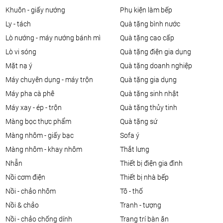
khuôn - giấy nướng
phụ kiện làm bếp
ly - tách
quà tặng bình nước
lò nướng - máy nướng bánh mì
quà tặng cao cấp
lò vi sóng
quà tặng điện gia dụng
mặt nạ ý
quà tặng doanh nghiệp
máy chuyên dụng - máy trộn
quà tặng gia dụng
máy pha cà phê
quà tặng sinh nhật
máy xay - ép - trộn
quà tặng thủy tinh
màng bọc thực phẩm
quà tặng sứ
màng nhôm - giấy bạc
sofa ý
màng nhôm - khay nhôm
thắt lưng
nhẫn
thiết bị điện gia đình
nồi cơm điện
thiết bị nhà bếp
nồi - chảo nhôm
tô - thố
nồi & chảo
tranh - tượng
nồi - chảo chống dính
trang trí bàn ăn