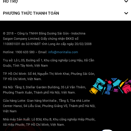
HỖ TRỢ
PHƯƠNG THỨC THANH TOÁN
© 2018 – Công ty TNHH Đông Dương Sài Gòn - Indochina
Saigon Company Limited; Giấy chứng nhận ĐKKD số
1100831031 do Sở KH&ĐT tỉnh Long An cấp ngày 20/02/2008
Hotline: 1900 633 580 – Email:
info@moriitalia.com
Trụ sở: Lô L.05, Đường số 1, Khu công nghiệp Long Hậu, Xã Cần
Giuộc, Tỉnh Tây Ninh, Việt Nam
TP. Hồ Chí Minh: Số 44, Nguyễn Thị Minh Khai, Phường Sài Gòn,
TP Hồ Chí Minh, Việt Nam.
Hà Nội: Tầng 3, Stellar Garden Building, 35 Lê Văn Thiêm,
Phường Thanh Xuân, Thành phố Hà Nội, Việt Nam.
Cửa hàng Lotte: Gian hàng Moriitalia , Tầng 5, Tòa nhà Lotte
Center Hanoi, 54 Liễu Giai, Phường Giảng Võ, Thành phố Hà Nội,
Việt Nam
Nhà máy Sản Xuất: Lô B3d, Khu B, Khu công nghiệp Hiệp Phước,
Xã Hiệp Phước, TP Hồ Chí Minh, Việt Nam.