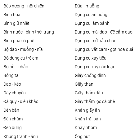
bếp nướng - nồi chiên
đũa - muỗng
bình hoa
dụng cụ ăn uống
bình giữ nhiệt
dụng cụ làm bánh
bình nước - bình thời trang
dụng cụ mài dao - đế cắm dao
bình pha cà phê
dụng cụ mở nắp chai
bộ dao - muỗng - nĩa
dụng cụ vắt cam - gọt hoa quả
bộ dụng cụ trẻ em
dụng cụ xay tiêu
bộ nồi - chảo
dụng cụ xay các loại
bông tai
giấy chống dính
dao - kéo
giấy than
dây chuyền
giấy thấm dầu
đá quý - điêu khắc
giấy thấm lọc cà phê
đèn bàn
khăn giấy ăn
đèn chùm
khăn trải bàn
đèn đứng
khay nhôm
khung tranh - ảnh
ống hút