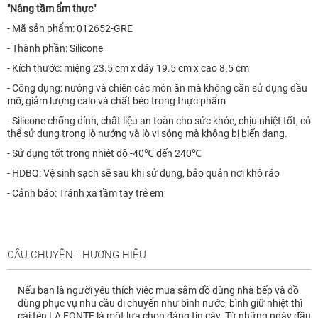
"Nâng tầm ẩm thực"
- Mã sản phẩm: 012652-GRE
- Thành phần: Silicone
- Kích thước: miệng 23.5 cm x đáy 19.5 cm x cao 8.5 cm
- Công dụng: nướng và chiên các món ăn mà không cần sử dụng dầu
mỡ, giảm lượng calo và chất béo trong thực phẩm
- Silicone chống dính, chất liệu an toàn cho sức khỏe, chịu nhiệt tốt, có
thể sử dụng trong lò nướng và lò vi sóng mà không bị biến dạng.
- Sử dụng tốt trong nhiệt độ -40℃ đến 240℃
- HDBQ: Vệ sinh sạch sẽ sau khi sử dụng, bảo quản nơi khô ráo
- Cảnh báo: Tránh xa tầm tay trẻ em
CÂU CHUYỆN THƯƠNG HIỆU
Nếu bạn là người yêu thích việc mua sắm đồ dùng nhà bếp và đồ
dùng phục vụ nhu cầu di chuyển như bình nước, bình giữ nhiệt thì
cái tên LA FONTE là một lựa chọn đáng tin cậy. Từ những ngày đầu