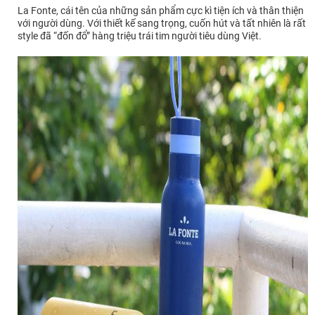
La Fonte, cái tên của những sản phẩm cực kì tiện ích và thân thiện
với người dùng. Với thiết kế sang trọng, cuốn hút và tất nhiên là rất
style đã “đốn đổ” hàng triệu trái tim người tiêu dùng Việt.