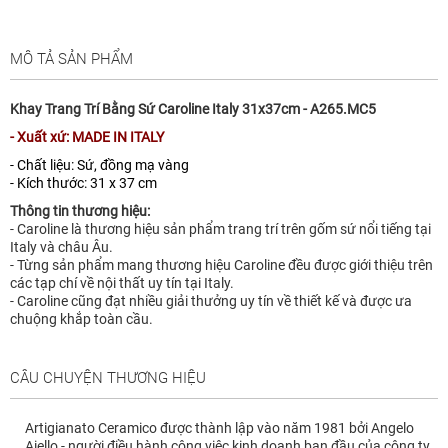
MÔ TẢ SẢN PHẨM
Khay Trang Trí Bằng Sứ Caroline Italy 31x37cm - A265.MC5
- Xuất xứ: MADE IN ITALY
- Chất liệu: Sứ, đồng mạ vàng
- Kích thước: 31 x 37 cm
Thông tin thương hiệu:
- Caroline là thương hiệu sản phẩm trang trí trên gốm sứ nổi tiếng tại
Italy và châu Âu.
- Từng sản phẩm mang thương hiệu Caroline đều được giới thiệu trên
các tạp chí về nội thất uy tín tại Italy.
- Caroline cũng đạt nhiều giải thưởng uy tín về thiết kế và được ưa
chuộng khắp toàn cầu.
CÂU CHUYỆN THƯƠNG HIỆU
Artigianato Ceramico được thành lập vào năm 1981 bởi Angelo
Aiello - người điều hành công việc kinh doanh ban đầu của công ty,