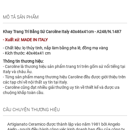
MÔ TẢ SẢN PHẨM
Khay Trang Trí Bằng Sứ Caroline Italy 40x46x41cm - A248/N.1487
- Xuất xứ: MADE IN ITALY
- Chất liệu: lọ thủy tinh, nắp làm bằng pha lê, đồng mạ vàng
- Kích thước: 40x46x41 cm
Thông tin thương hiệu:
- Caroline là thương hiệu sản phẩm trang trí trên gốm sứ nổi tiếng tại
Italy và châu Âu.
- Từng sản phẩm mang thương hiệu Caroline đều được giới thiệu trên
các tạp chí về nội thất uy tín tại Italy.
- Caroline cũng đạt nhiều giải thưởng uy tín về thiết kế và được ưa
chuộng khắp toàn cầu.
CÂU CHUYỆN THƯƠNG HIỆU
Artigianato Ceramico được thành lập vào năm 1981 bởi Angelo
Aiello - người điều hành công việc kinh doanh ban đầu của công ty,