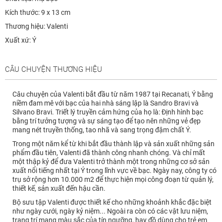
Kích thước: 9 x 13 cm
Thương hiệu: Valenti
Xuất xứ: Ý
CÂU CHUYỆN THƯƠNG HIỆU
Câu chuyện của Valenti bắt đầu từ năm 1987 tại Recanati, Ý bằng
niềm đam mê với bạc của hai nhà sáng lập là Sandro Bravi và
Silvano Bravi. Triết lý truyền cảm hứng của họ là: Định hình bạc
bằng trí tưởng tượng và sự sáng tạo để tạo nên những vẻ đẹp
mang nét truyền thống, tao nhã và sang trọng đậm chất Ý.
Trong một năm kể từ khi bắt đầu thành lập và sản xuất những sản
phẩm đầu tiên, Valenti đã thành công nhanh chóng. Và chỉ mất
một thập kỷ để đưa Valenti trở thành một trong những cơ sở sản
xuất nổi tiếng nhất tại Ý trong lĩnh vực về bạc. Ngày nay, công ty có
trụ sở rộng hơn 10.000 m2 để thực hiện mọi công đoạn từ quản lý,
thiết kế, sản xuất đến hậu cần.
Bộ sưu tập Valenti được thiết kế cho những khoảnh khắc đặc biệt
như ngày cưới, ngày kỷ niệm... Ngoài ra còn có các vật lưu niệm,
trang trí mang màu sắc của tín ngưỡng, hay đồ dùng cho trẻ em