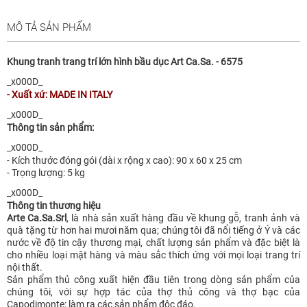
MÔ TẢ SẢN PHẨM
Khung tranh trang trí lớn hình bầu dục Art Ca.Sa. - 6575
_x000D_
- Xuất xứ: MADE IN ITALY
_x000D_
Thông tin sản phẩm:
_x000D_
- Kích thước đóng gói (dài x rộng x cao): 90 x 60 x 25 cm
- Trọng lượng: 5 kg
_x000D_
Thông tin thương hiệu
Arte Ca.Sa.Srl
, là nhà sản xuất hàng đầu về khung gỗ, tranh ảnh và
quà tặng từ hơn hai mươi năm qua; chúng tôi đã nổi tiếng ở Ý và các
nước về độ tin cậy thương mại, chất lượng sản phẩm và đặc biệt là
cho nhiều loại mặt hàng và màu sắc thích ứng với mọi loại trang trí
nội thất.
Sản phẩm thủ công xuất hiện đầu tiên trong dòng sản phẩm của
chúng tôi, với sự hợp tác của thợ thủ công và thợ bạc của
Capodimonte; làm ra các sản phẩm độc đáo.