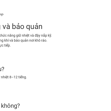
 PP
 và bảo quản
hức năng giữ nhiệt và đậy nắp kỹ.
ng khí và bảo quản nơi khô ráo.
ực tiếp.
p
u?
nhiệt 8–12 tiếng.
c không?