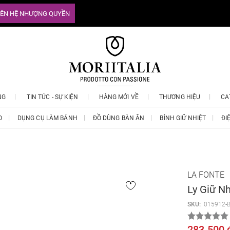
IÊN HỆ NHƯỢNG QUYỀN
NG
TIN TỨC - SỰ KIỆN
HÀNG MỚI VỀ
THƯƠNG HIỆU
CA
O
DỤNG CỤ LÀM BÁNH
ĐỒ DÙNG BÀN ĂN
BÌNH GIỮ NHIỆT
ĐI
LA FONTE
Ly Giữ N
SKU:
015912-
283.500 