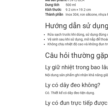
Mã sản phẩm
015912-BLA
Dung tích
500 ml
Kích thước
9.2 cm × 19.2 cm
Thành phần
Inox 304, ron silicone, nhựa
Hướng dẫn sử dụng
Rửa sạch trước khi dùng, sử dụng đúng c
Vệ sinh sau khi sử dụng, mở nắp để thoá
Không chịu nhiệt độ cao và không đun tr
Câu hỏi thường gặ
Ly giữ nhiệt trong bao lâ
Nội dung sản phẩm ghi nhận khả năng giữ 
Ly có dây đeo không?
Có. Thiết kế có dây đeo tiện dụng.
Ly có đun trực tiếp đượ