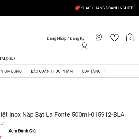
KHÁCH HÀNG DOANH NGHIỆP
Đăng Nhập / Đăng Ký
0
TALOGUE
ỆN GIA DỤNG
BẢO QUẢN THỰC PHẨM
QUÀ TẶNG
hiệt Inox Nắp Bật La Fonte 500ml-015912-BLA
BLA
Xem Đánh Giá
₫