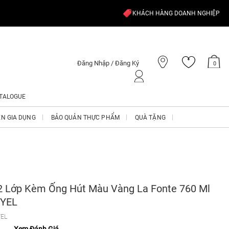
KHÁCH HÀNG DOANH NGHIỆP
Đăng Nhập / Đăng Ký
0
TALOGUE
ỆN GIA DỤNG
BẢO QUẢN THỰC PHẨM
QUÀ TẶNG
2 Lớp Kèm Ống Hút Màu Vàng La Fonte 760 Ml
-YEL
YEL