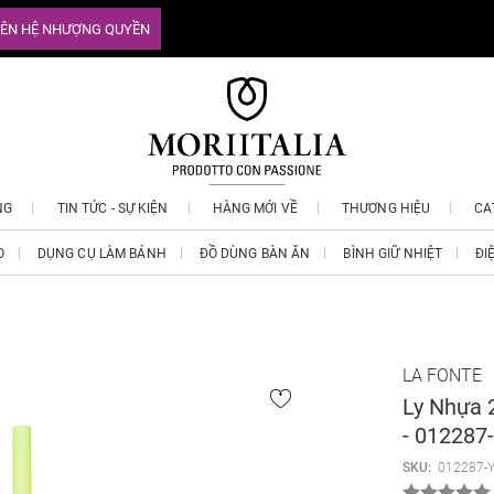
IÊN HỆ NHƯỢNG QUYỀN
NG
TIN TỨC - SỰ KIỆN
HÀNG MỚI VỀ
THƯƠNG HIỆU
CA
O
DỤNG CỤ LÀM BÁNH
ĐỒ DÙNG BÀN ĂN
BÌNH GIỮ NHIỆT
ĐI
LA FONTE
Ly Nhựa 
- 012287
SKU:
012287-