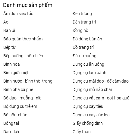
Danh mục sản phẩm
ấm đun siêu tốc
đèn tường
áo
đèn trang trí
bàn ủi
đồng hồ
bảo quản thực phẩm
đồ dùng bàn ăn
bếp từ
đồ trang trí
bếp nướng - nồi chiên
đũa - muỗng
bình hoa
dụng cụ ăn uống
bình giữ nhiệt
dụng cụ làm bánh
bình nước - bình thời trang
dụng cụ mài dao - đế cắm dao
bình pha cà phê
dụng cụ mở nắp chai
bộ dao - muỗng - nĩa
dụng cụ vắt cam - gọt hoa quả
bộ dụng cụ trẻ em
dụng cụ xay tiêu
bộ nồi - chảo
dụng cụ xay các loại
bông tai
giấy chống dính
dao - kéo
giấy than