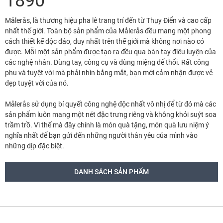
1890
Målerås, là thương hiệu pha lê trang trí đến từ Thụy Điển và cao cấp
nhất thế giới. Toàn bộ sản phẩm của Målerås đều mang một phong
cách thiết kế độc đáo, duy nhất trên thế giới mà không nơi nào có
được. Mỗi một sản phẩm được tạo ra đều qua bàn tay điêu luyện của
các nghệ nhân. Dùng tay, công cụ và dùng miệng để thổi. Rất công
phu và tuyệt vời mà phải nhìn bằng mắt, bạn mới cảm nhận được vẻ
đẹp tuyệt vời của nó.
Målerås sử dụng bí quyết công nghệ độc nhất vô nhị để từ đó mà các
sản phẩm luôn mang một nét đặc trưng riêng và không khỏi suýt soa
trầm trồ. Vì thế mà đây chính là món quà tặng, món quà lưu niệm ý
nghĩa nhất để bạn gửi đến những người thân yêu của mình vào
những dịp đặc biệt.
DANH SÁCH SẢN PHẨM