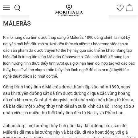
Toggle
0
navigation
MÅLERÅS
Khi lò nung đầu tiên được thắp sáng ở Målerås 1890 cũng chính là một kỷ
nguyên mới bắt đầu mở ra. Nơi kiến thức và niềm tự hào trong việc tạo ra
các sản phẩm đã được truyền từ thế hệ này qua các thế hệ khác.
Sáng tạo
hiện đại là trung tâm của Målerås Glassworks.
Các nhà thiết kế sáng tạo
luôn hướng hình thức thủy tinh vượt qua giới hạn hiện có, hợp tác với các bậc
thầy, họa sĩ và thợ chạm khắc thủy tinh lành nghề để cho ra một tuyệt tác
nghệ thuật đặc sắc nhất có thể.
Công trình thủy tinh ở Målerås được thành lập vào năm 1890, ngay
sau khi tuyến đường sắt đã tìm được đường đi qua các vùng hoang
dã của khu vực. Gustaf Holmqvist, một nhân viên bán hàng từ Kosta,
đã bắt đầu một xưởng thủy tinh để sản xuất kính cửa sổ. Trong số 20
nhân viên, có nhiều thợ thổi thủy tinh đến từ Na Uy và Phần Lan.
Johanstorp, một xưởng thủy tinh gần đây đã bị đóng cửa, sau đó,
Målerås đã mua lại xưởng này và bắt đầu đi vào hoạt động với giá