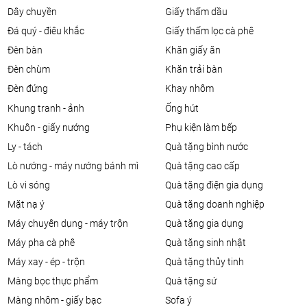
dây chuyền
giấy thấm dầu
đá quý - điêu khắc
giấy thấm lọc cà phê
đèn bàn
khăn giấy ăn
đèn chùm
khăn trải bàn
đèn đứng
khay nhôm
khung tranh - ảnh
ống hút
khuôn - giấy nướng
phụ kiện làm bếp
ly - tách
quà tặng bình nước
lò nướng - máy nướng bánh mì
quà tặng cao cấp
lò vi sóng
quà tặng điện gia dụng
mặt nạ ý
quà tặng doanh nghiệp
máy chuyên dụng - máy trộn
quà tặng gia dụng
máy pha cà phê
quà tặng sinh nhật
máy xay - ép - trộn
quà tặng thủy tinh
màng bọc thực phẩm
quà tặng sứ
màng nhôm - giấy bạc
sofa ý