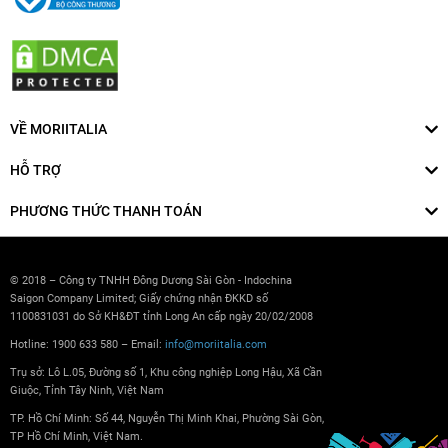
VỀ MORIITALIA
HỖ TRỢ
PHƯƠNG THỨC THANH TOÁN
© 2018 – Công ty TNHH Đông Dương Sài Gòn - Indochina
Saigon Company Limited; Giấy chứng nhận ĐKKD số
1100831031 do Sở KH&ĐT tỉnh Long An cấp ngày 20/02/2008
Hotline: 1900 633 580 – Email:
info@moriitalia.com
Trụ sở: Lô L.05, Đường số 1, Khu công nghiệp Long Hậu, Xã Cần
Giuộc, Tỉnh Tây Ninh, Việt Nam
TP. Hồ Chí Minh: Số 44, Nguyễn Thị Minh Khai, Phường Sài Gòn,
TP Hồ Chí Minh, Việt Nam.