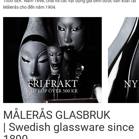
1000 SEK. Năm 1896, chai và các vật dụng gia đình được sản xuất tại
Målerås cho đến năm 1904.
MÅLERÅS GLASBRUK
| Swedish glassware since