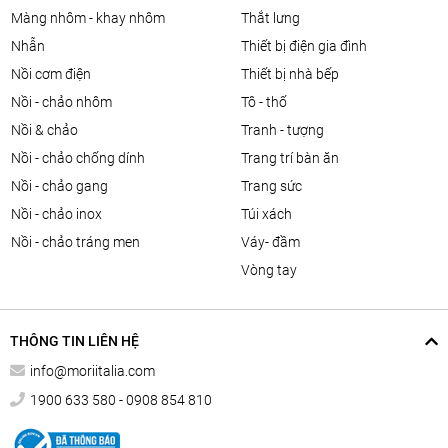
màng nhôm - khay nhôm
thắt lưng
nhẫn
thiết bị điện gia đình
nồi cơm điện
thiết bị nhà bếp
nồi - chảo nhôm
tô - thố
nồi & chảo
tranh - tượng
nồi - chảo chống dính
trang trí bàn ăn
nồi - chảo gang
trang sức
nồi - chảo inox
túi xách
nồi - chảo tráng men
váy- đầm
vòng tay
THÔNG TIN LIÊN HỆ
info@moriitalia.com
1900 633 580 - 0908 854 810