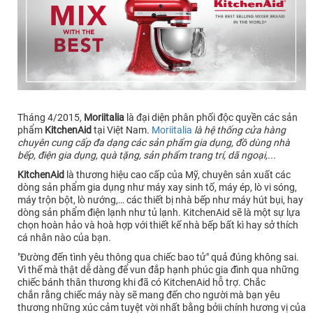
Tháng 4/2015,
Moriitalia
là đại diện phân phối độc quyền các sản
phẩm
KitchenAid
tại Việt Nam.
Moriitalia
là hệ thống cửa hàng
chuyên cung cấp đa dạng các sản phẩm gia dụng, đồ dùng nhà
bếp, điện gia dụng, quà tặng, sản phẩm trang trí, dã ngoại,...
KitchenAid
là thương hiệu cao cấp của Mỹ, chuyên sản xuất các
dòng sản phẩm gia dụng như máy xay sinh tố, máy ép, lò vi sóng,
máy trộn bột, lò nướng,… các thiết bị nhà bếp như máy hút bụi, hay
dòng sản phẩm điện lạnh như tủ lạnh. KitchenAid sẽ là một sự lựa
chọn hoàn hảo và hoà hợp với thiết kế nhà bếp bất kì hay sở thích
cá nhân nào của bạn.
"Đường đến tình yêu thông qua chiếc bao tử" quả đúng không sai.
Vì thế mà thật dễ dàng để vun đắp hạnh phúc gia đình qua những
chiếc bánh thân thương khi đã có KitchenAid hỗ trợ. Chắc
chắn rằng chiếc máy này sẽ mang đến cho người mà bạn yêu
thương những xúc cảm tuyệt vời nhất bằng bởii chính hương vị của