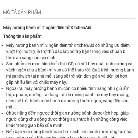
MÔ TẢ SẢN PHẨM
Máy nướng bánh mì 2 ngăn điện tử KitchenAid
Thông tin sản phẩm:
Máy nướng bánh mì 2 ngăn điện tử KitchenAid có những ưu điểm
vượt trội hỗ trợ, là trợ thủ đắc lực hỗ trợ bạn trong việc chuẩn bị
thức ăn sáng cho gia đình.
Sản phẩm có màn hình hiển thị LCD, có nút hủy quá trình nướng và
vách ngăn chứa bánh mì vụn có thể tháo rời. Quá trình nướng bánh
mì sandwich tại nhà mỗi sáng sẽ trở nên đơn giản và tiện lợi hơn
gấp nhiều lần với chiếc máy này.
Ngoài ra, máy nướng bánh mì còn có nhiều tính năng như giữ ấm
thực phẩm, nướng, rã đông...dù là miếng bánh mì dày hay mỏng,
cũng sẽ trở thành món bánh mì nướng thơm ngon, vàng đều các
mặt.
Chức năng đếm ngược thời gian nướng bánh được tích hợp, giúp
người dùng chủ động được thời gian, thực hiện những công việc
khác trong gian bếp của mình.
Nếu bạn vẫn đang băn khoăn tìm cách làm bánh mì nướng tại nhà,
máy nướng của KitchenAid chính là sự lựa chọn tuyệt vời.