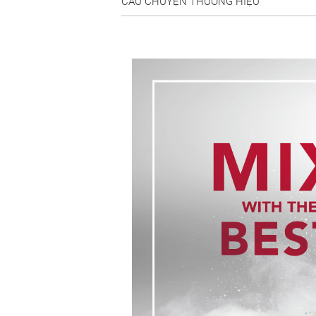
CÂU CHUYỆN THƯƠNG HIỆU