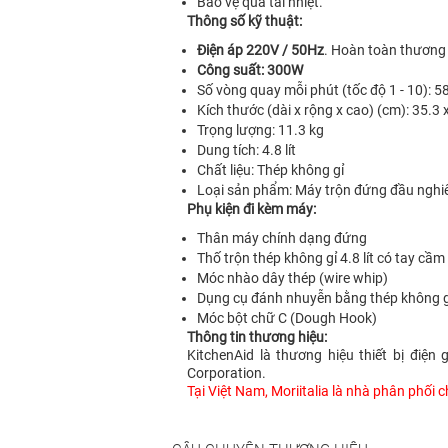
Bảo vệ quá tải nhiệt.
Thông số kỹ thuật:
Điện áp 220V / 50Hz
. Hoàn toàn thương t
Công suất: 300W
Số vòng quay mỗi phút (tốc độ 1 - 10): 5
Kích thước (dài x rộng x cao) (cm): 35.3 
Trọng lượng: 11.3 kg
Dung tích: 4.8 lít
Chất liệu: Thép không gỉ
Loại sản phẩm: Máy trộn đứng đầu nghiê
Phụ kiện đi kèm máy:
Thân máy chính dạng đứng
Thố trộn thép không gỉ 4.8 lít có tay cầm
Móc nhào dây thép (wire whip)
Dụng cụ đánh nhuyễn bằng thép không gỉ 
Móc bột chữ C (Dough Hook)
Thông tin thương hiệu:
KitchenAid là thương hiệu thiết bị điệ
Corporation.
Tại Việt Nam, Moriitalia là nhà phân phối