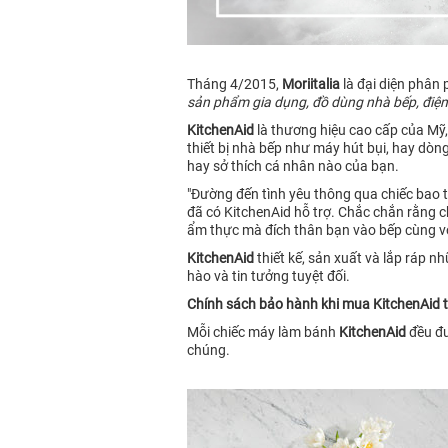
Tháng 4/2015,
Moriitalia
là đại diện phân
sản phẩm gia dụng, đồ dùng nhà bếp, điện g
KitchenAid
là thương hiệu cao cấp của Mỹ,
thiết bị nhà bếp như máy hút bụi, hay dòng
hay sở thích cá nhân nào của bạn.
"Đường đến tình yêu thông qua chiếc bao 
đã có KitchenAid hỗ trợ. Chắc chắn rằng 
ẩm thực mà đích thân bạn vào bếp cùng v
KitchenAid
thiết kế, sản xuất và lắp ráp 
hào và tin tưởng tuyệt đối.
Chính sách bảo hành khi mua KitchenAid tạ
Mỗi chiếc máy làm bánh
KitchenAid
đều đư
chúng.