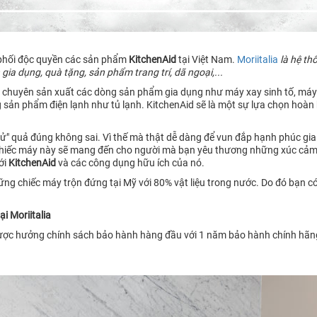
 phối độc quyền các sản phẩm
KitchenAid
tại Việt Nam.
Moriitalia
là hệ th
ia dụng, quà tặng, sản phẩm trang trí, dã ngoại,...
 chuyên sản xuất các dòng sản phẩm gia dụng như máy xay sinh tố, máy ép
 sản phẩm điện lạnh như tủ lạnh. KitchenAid sẽ là một sự lựa chọn hoàn h
tử" quả đúng không sai. Vì thế mà thật dễ dàng để vun đắp hạnh phúc gi
chiếc máy này sẽ mang đến cho người mà bạn yêu thương những xúc cảm t
ới
KitchenAid
và
các công dụng hữu ích của nó.
những chiếc máy trộn đứng tại Mỹ với 80% vật liệu trong nước. Do đó bạn 
i Moriitalia
ợc hưởng chính sách bảo hành hàng đầu với 1 năm bảo hành chính hãng.