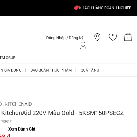
KHÁCH HÀNG DOANH NGHIỆP
Đăng Nhập / Đăng Ký
0
TALOGUE
ỆN GIA DỤNG
BẢO QUẢN THỰC PHẨM
QUÀ TẶNG
D
KITCHENAID
,
 KitchenAid 220V Màu Gold - 5KSM150PSECZ
0PSECZ
Xem Đánh Giá
68 ₫