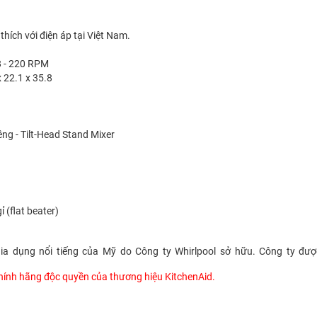
hích với điện áp tại Việt Nam.
8 - 220 RPM
x 22.1 x 35.8
ng - Tilt-Head Stand Mixer
(flat beater)
n gia dụng nổi tiếng của Mỹ do Công ty Whirlpool sở hữu. Công ty đ
 chính hãng độc quyền của thương hiệu KitchenAid.