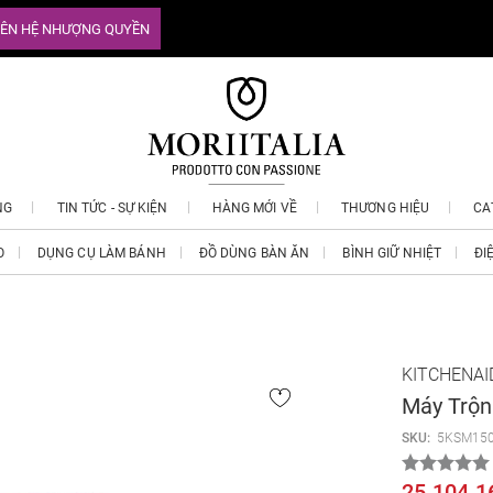
IÊN HỆ NHƯỢNG QUYỀN
NG
TIN TỨC - SỰ KIỆN
HÀNG MỚI VỀ
THƯƠNG HIỆU
CA
O
DỤNG CỤ LÀM BÁNH
ĐỒ DÙNG BÀN ĂN
BÌNH GIỮ NHIỆT
ĐI
KITCHENAI
Máy Trộn
SKU:
5KSM15
25.104.1