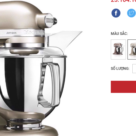
MÀU SẮC:
SỐ LƯỢNG: