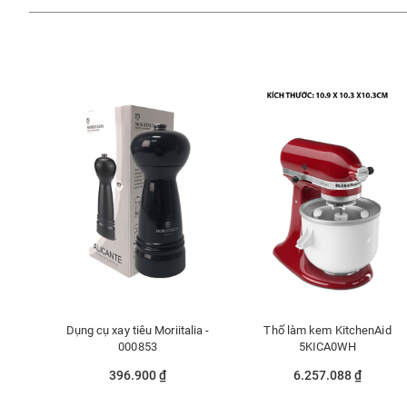
Dụng cụ xay tiêu Moriitalia -
Thố làm kem KitchenAid
000853
5KICA0WH
396.900 ₫
6.257.088 ₫