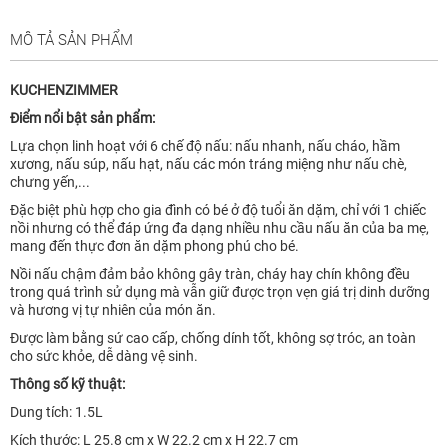
MÔ TẢ SẢN PHẨM
KUCHENZIMMER
Điểm nổi bật sản phẩm:
Lựa chọn linh hoạt với 6 chế độ nấu: nấu nhanh, nấu cháo, hầm
xương, nấu súp, nấu hạt, nấu các món tráng miệng như nấu chè,
chưng yến,...
Đặc biệt phù hợp cho gia đình có bé ở độ tuổi ăn dặm, chỉ với 1 chiếc
nồi nhưng có thể đáp ứng đa dạng nhiều nhu cầu nấu ăn của ba mẹ,
mang đến thực đơn ăn dặm phong phú cho bé.
Nồi nấu chậm đảm bảo không gây tràn, cháy hay chín không đều
trong quá trình sử dụng mà vẫn giữ được trọn vẹn giá trị dinh dưỡng
và hương vị tự nhiên của món ăn.
Được làm bằng sứ cao cấp, chống dính tốt, không sợ tróc, an toàn
cho sức khỏe, dễ dàng vệ sinh.
Thông số kỹ thuật:
Dung tích: 1.5L
Kích thước: L 25.8 cm x W 22.2 cm x H 22.7 cm