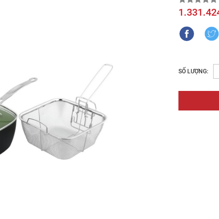
1.331.42
SỐ LƯỢNG: