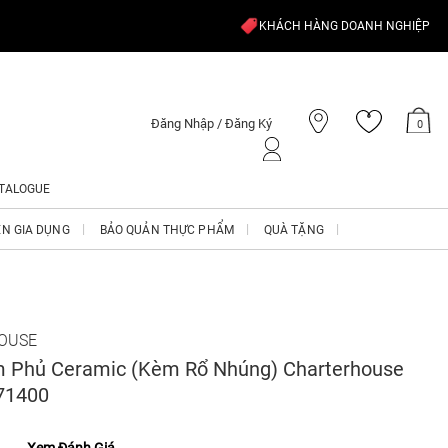
KHÁCH HÀNG DOANH NGHIỆP
Đăng Nhập / Đăng Ký
0
TALOGUE
ỆN GIA DỤNG
BẢO QUẢN THỰC PHẨM
QUÀ TẶNG
OUSE
 Phủ Ceramic (kèm Rổ Nhúng) Charterhouse
71400