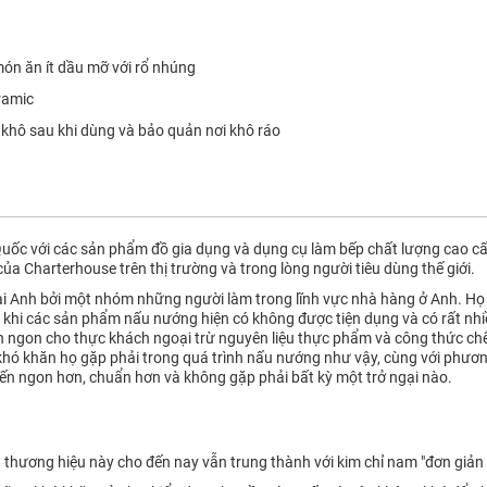
món ăn ít dầu mỡ với rổ nhúng
ramic
khô sau khi dùng và bảo quản nơi khô ráo
ốc với các sản phẩm đồ gia dụng và dụng cụ làm bếp chất lượng cao cấp. 
 của Charterhouse trên thị trường và trong lòng người tiêu dùng thế giới.
i Anh bởi một nhóm những người làm trong lĩnh vực nhà hàng ở Anh. H
ng khi các sản phẩm nấu nướng hiện có không được tiện dụng và có rất nhi
 ngon cho thực khách ngoại trừ nguyên liệu thực phẩm và công thức chế 
 khó khăn họ gặp phải trong quá trình nấu nướng như vậy, cùng với phươ
iến ngon hơn, chuẩn hơn và không gặp phải bất kỳ một trở ngại nào.
thương hiệu này cho đến nay vẫn trung thành với kim chỉ nam "đơn giản