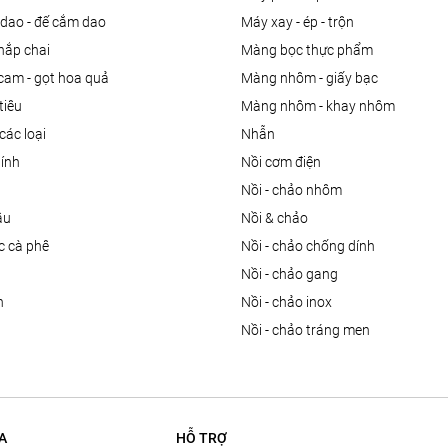
 dao - đế cắm dao
máy xay - ép - trộn
nắp chai
màng bọc thực phẩm
 cam - gọt hoa quả
màng nhôm - giấy bạc
tiêu
màng nhôm - khay nhôm
các loại
nhẫn
dính
nồi cơm điện
nồi - chảo nhôm
ầu
nồi & chảo
ọc cà phê
nồi - chảo chống dính
n
nồi - chảo gang
n
nồi - chảo inox
nồi - chảo tráng men
A
HỖ TRỢ