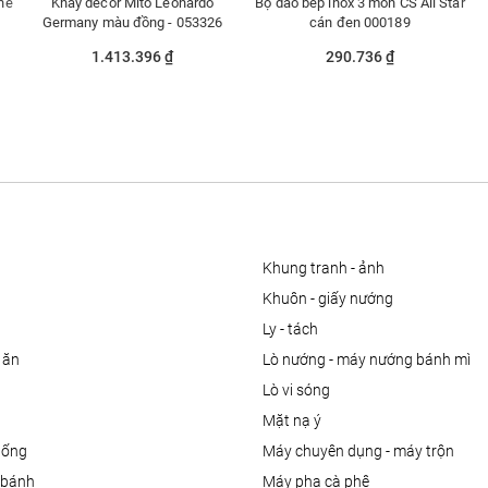
one
Khay decor Mito Leonardo
Bộ dao bếp inox 3 món CS All Star
Germany màu đồng - 053326
cán đen 000189
1.413.396 ₫
290.736 ₫
khung tranh - ảnh
khuôn - giấy nướng
ly - tách
 ăn
lò nướng - máy nướng bánh mì
lò vi sóng
mặt nạ ý
uống
máy chuyên dụng - máy trộn
m bánh
máy pha cà phê