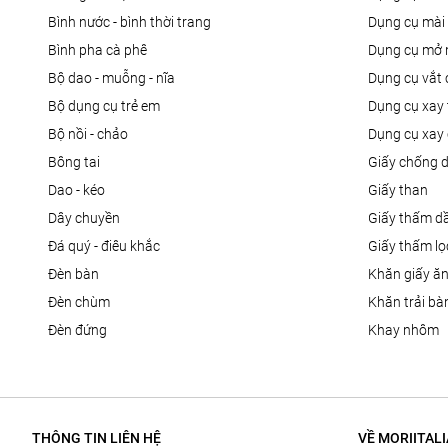
bình nước - bình thời trang
dụng cụ mài
bình pha cà phê
dụng cụ mở 
bộ dao - muỗng - nĩa
dụng cụ vắt
bộ dụng cụ trẻ em
dụng cụ xay 
bộ nồi - chảo
dụng cụ xay 
bông tai
giấy chống 
dao - kéo
giấy than
dây chuyền
giấy thấm d
đá quý - điêu khắc
giấy thấm l
đèn bàn
khăn giấy ă
đèn chùm
khăn trải bà
đèn đứng
khay nhôm
THÔNG TIN LIÊN HỆ
VỀ MORIITALI