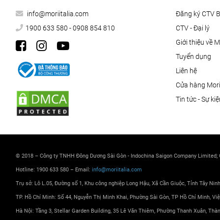
info@moriitalia.com
Đăng ký CTV 
1900 633 580 - 0908 854 810
CTV - Đại lý
Giới thiệu về M
Tuyển dụng
Liên hệ
Cửa hàng Morii
Tin tức - Sự ki
© 2018 – Công ty TNHH Đông Dương Sài Gòn - Indochina Saigon Company Limited;
Hotline: 1900 633 580 – Email:
info@moriitalia.com
Trụ sở: Lô L.05, Đường số 1, Khu công nghiệp Long Hậu, Xã Cần Giuộc, Tỉnh Tây Nin
TP. Hồ Chí Minh: Số 44, Nguyễn Thị Minh Khai, Phường Sài Gòn, TP Hồ Chí Minh, Vi
Hà Nội: Tầng 3, Stellar Garden Building, 35 Lê Văn Thiêm, Phường Thanh Xuân, Thà