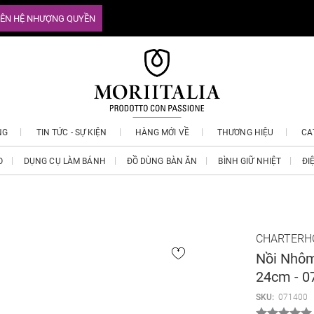
IÊN HỆ NHƯỢNG QUYỀN
NG
TIN TỨC - SỰ KIỆN
HÀNG MỚI VỀ
THƯƠNG HIỆU
CA
O
DỤNG CỤ LÀM BÁNH
ĐỒ DÙNG BÀN ĂN
BÌNH GIỮ NHIỆT
ĐI
CHARTERH
Nồi Nhôm
24cm - 0
SKU:
071400