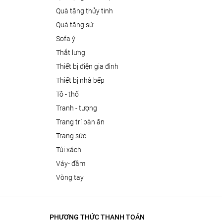
quà tặng thủy tinh
quà tặng sứ
sofa ý
thắt lưng
thiết bị điện gia đình
thiết bị nhà bếp
tô - thố
tranh - tượng
trang trí bàn ăn
trang sức
túi xách
váy- đầm
vòng tay
PHƯƠNG THỨC THANH TOÁN