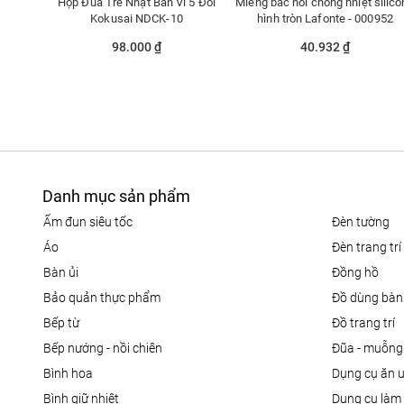
Hộp Đũa Tre Nhật Bản Vỉ 5 Đôi
Miếng bắc nồi chống nhiệt silic
Kokusai NDCK-10
hình tròn Lafonte - 000952
98.000 ₫
40.932 ₫
Danh mục sản phẩm
ấm đun siêu tốc
đèn tường
áo
đèn trang trí
bàn ủi
đồng hồ
bảo quản thực phẩm
đồ dùng bàn
bếp từ
đồ trang trí
bếp nướng - nồi chiên
đũa - muỗng
bình hoa
dụng cụ ăn 
bình giữ nhiệt
dụng cụ là