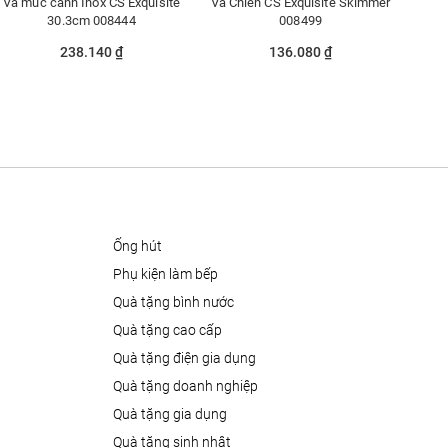
Vá múc canh Inox CS Exquisite
Vá Chiên CS Exquisite Skimmer
30.3cm 008444
008499
238.140 ₫
136.080 ₫
ống hút
phụ kiện làm bếp
quà tặng bình nước
quà tặng cao cấp
quà tặng điện gia dụng
quà tặng doanh nghiệp
quà tặng gia dụng
quà tặng sinh nhật