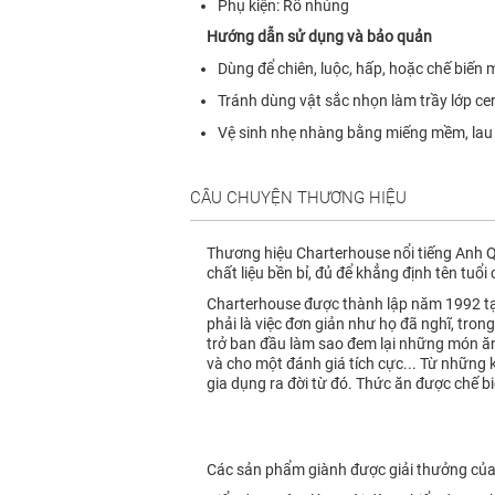
Phụ kiện: Rổ nhúng
Hướng dẫn sử dụng và bảo quản
Dùng để chiên, luộc, hấp, hoặc chế biến 
Tránh dùng vật sắc nhọn làm trầy lớp ce
Vệ sinh nhẹ nhàng bằng miếng mềm, lau 
CÂU CHUYỆN THƯƠNG HIỆU
Thương hiệu Charterhouse nổi tiếng Anh Qu
chất liệu bền bỉ, đủ để khẳng định tên tuổi
Charterhouse được thành lập năm 1992 tạ
phải là việc đơn giản như họ đã nghĩ, tro
trở ban đầu làm sao đem lại những món ăn
và cho một đánh giá tích cực... Từ những
gia dụng ra đời từ đó. Thức ăn được chế b
Các sản phẩm giành được giải thưởng của 