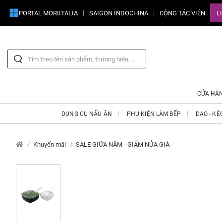
PORTAL MORIITALIA
SAIGON INDOCHINA
CỘNG TÁC VIÊN
L
CỬA HÀ
DỤNG CỤ NẤU ĂN
PHỤ KIỆN LÀM BẾP
DAO - KÉ
Khuyến mãi
SALE GIỮA NĂM - GIẢM NỬA GIÁ