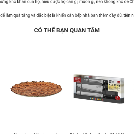
hững khó khăn của họ, hiểu được họ cần gì, muốn gì, nên không khó để 
để làm quà tặng và đặc biệt là khiến căn bếp nhà bạn thêm đầy đủ, tiện
CÓ THỂ BẠN QUAN TÂM