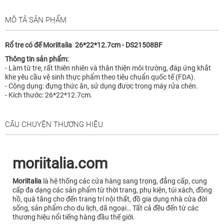
MÔ TẢ SẢN PHẨM
Rổ tre có đế Moriitalia 26*22*12.7cm - DS21508BF
Thông tin sản phẩm:
- Làm từ tre, rất thiên nhiên và thân thiện môi trường, đáp ứng khắt
khe yêu cầu vệ sinh thực phẩm theo tiêu chuẩn quốc tế (FDA).
- Công dụng: đựng thức ăn, sử dụng được trong máy rửa chén.
- Kích thước: 26*22*12.7cm.
CÂU CHUYỆN THƯƠNG HIỆU
moriitalia.com
Moriitalia
là hệ thống các cửa hàng sang trọng, đẳng cấp, cung
cấp đa dạng các sản phẩm từ thời trang, phụ kiện, túi xách, đồng
hồ, quà tăng cho đến trang trí nội thất, đồ gia dụng nhà cửa đời
sống, sản phẩm cho du lịch, dã ngoại… Tất cả đều đến từ các
thương hiệu nổi tiếng hàng đầu thế giới.