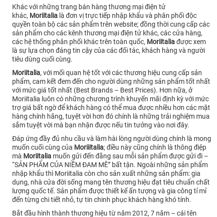
Khác với những trang bán hàng thương mại điện tử
khác,
Moriitalia
là đơn vị trực tiếp nhập khẩu và phân phối độc
quyền toàn bộ các sản phẩm trên website; đồng thời cung cấp các
sản phẩm cho các kênh thương mại điện tử khác, các cửa hàng,
các hệ thống phân phối khác trên toàn quốc,
Moriitalia
được xem
là sự lựa chọn đáng tin cậy của các đối tác, khách hàng và người
tiêu dùng cuối cùng.
Moriitalia
, với mối quan hệ tốt với các thương hiệu cung cấp sản
phẩm, cam kết đem đến cho người dùng những sản phẩm tốt nhất
với mức giá tốt nhất (Best Brands – Best Prices). Hơn nữa, ở
Moriitalia luôn có những chương trình khuyến mãi định kỳ với mức
trợ giá bất ngờ để khách hàng có thể mua được nhiều hơn các mặt
hàng chính hãng, tuyệt vời hơn đó chính là những trải nghiệm mua
sắm tuyệt vời mà bạn nhận được nếu tin tưởng vào nơi đây.
Đáp ứng đầy đủ nhu cầu và làm hài lòng người dùng chính là mong
muốn cuối cùng của
Moriiitalia
; điều này cũng chính là thông điệp
mà
Moriitalia
muốn gửi đến đằng sau mỗi sản phẩm được gửi đi –
“SẢN PHẨM CỦA NIỀM ĐAM MÊ” bất tận. Ngoài những sản phẩm
nhập khẩu thì Moriitalia còn cho sản xuất những sản phẩm: gia
dụng, nhà cửa đời sống mang tên thương hiệu đạt tiêu chuẩn chất
lượng quốc tế. Sản phẩm được thiết kế ấn tượng và gia công tỉ mỉ
đến từng chi tiết nhỏ, tự tin chinh phục khách hàng khó tính.
Bắt đầu hình thành thương hiệu từ năm 2012, 7 năm – cái tên