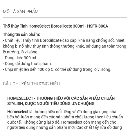
MÔ TẢ SẢN PHẨM
Thố thủy Tinh HomeSelect Borosilicate 300ml - HSFR-300A
Thông tin sản phẩm:
- Chất liệu: Thủy tinh BoroSilicate cao cấp, khả năng chống sốc nhiệt,
không bị nổ như thủy tinh thông thường khác, sử dụng an toàn trong
lò nướng, lò vi sóng.
- Dung tích: 300 ml.
- Dùng để đựng thực phẩm.
- Chịu nhiệt lên đến 400 độ C, có thể sử dụng trong lò vi sóng.
CÂU CHUYỆN THƯƠNG HIỆU
HOMESELECT - THƯƠNG HIỆU VỚI CÁC SẢN PHẨM CHUẨN
STYLISH, ĐƯỢC NGƯỜI TIÊU DÙNG ƯA CHUỘNG
Homeselect
là thương hiệu nổi tiếng về đồ dùng gia dụng nhà
bếp bởi luôn mang đến các sản phẩm chất lượng theo tiêu chuẩn
quốc tế. Không dừng lại ở đó, Homeselect còn mang đến cho
người tiêu dùng những sản phẩm mới: Các chất tẩy rửa đồ dùng