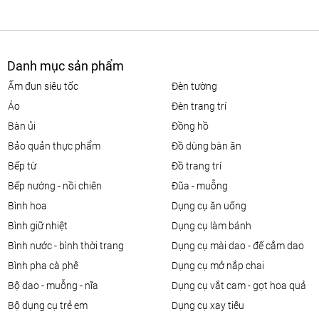
Danh mục sản phẩm
ấm đun siêu tốc
đèn tường
áo
đèn trang trí
bàn ủi
đồng hồ
bảo quản thực phẩm
đồ dùng bàn ăn
bếp từ
đồ trang trí
bếp nướng - nồi chiên
đũa - muỗng
bình hoa
dụng cụ ăn uống
bình giữ nhiệt
dụng cụ làm bánh
bình nước - bình thời trang
dụng cụ mài dao - đế cắm dao
bình pha cà phê
dụng cụ mở nắp chai
bộ dao - muỗng - nĩa
dụng cụ vắt cam - gọt hoa quả
bộ dụng cụ trẻ em
dụng cụ xay tiêu