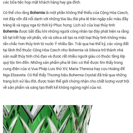
các bữa tiệc họp mặt khách hàng hay gia đình.
Có thể cho rằng
Bohemia
là một phần không thể thiếu của Cộng Hòa Czech,
nơi đây vốn đã nổi danh với những tòa lâu đài pha lê tràn ngập sắc màu đầy
tráng lệ và nguy nga từ thời kỳ Phục hưng. Lịch sử của loại thủy tinh
Bohemia
được bắt đầu khi những người công nhân tại đây phát hiện ra rằng:
bồ tạt kết hợp với phấn, vôi và silica sẽ tạo ra một loại thủy tinh không màu
rắn chắc hơn thủy tinh từ nước Ý nhiều lần. Trải qua hai thế kỷ, các vùng đất
tại lãnh thổ thuộc Cộng Hòa Czech như Bohemia và Silesia trở thành nhà
sản xuất thủy tinh chủ đạo và được rất nhiều người giàu có thuộc tầng lớp
quý tộc tìm đến. Những sản phẩm pha lê Séc có thể được tìm thấy trong
cung điện của vị Vua Pháp Luis thứ XV, Maria Theresa hay cựu Hoàng đế
Nga Elizaveta. Có thể thấy Thương hiệu Bohemia Crystal đã trải qua những
trang lịch sử lâu đời, được toàn thế giới chứng nhận cho chất lượng vượt trội
về sản phẩm và sáng tạo thiết kế không ngừng nghỉ của nó.