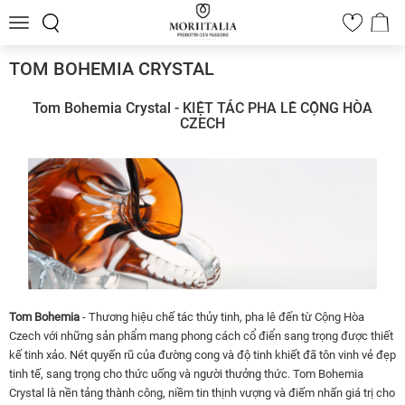
Toggle
0
navigation
TOM BOHEMIA CRYSTAL
Tom Bohemia Crystal - KIỆT TÁC PHA LÊ CỘNG HÒA
CZECH
Tom Bohemia
- Thương hiệu chế tác thủy tinh, pha lê đến từ Cộng Hòa
Czech với những sản phẩm mang phong cách cổ điển sang trọng được thiết
kế tinh xảo. Nét quyến rũ của đường cong và độ tinh khiết đã tôn vinh vẻ đẹp
tinh tế, sang trọng cho thức uống và người thưởng thức. Tom Bohemia
Crystal là nền tảng thành công, niềm tin thịnh vượng và điếm nhấn giá trị cho