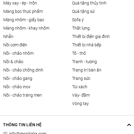
máy xay - ép - trộn
quà tặng thủy tinh
màng bọc thực phẩm
quà tặng sứ
màng nhôm - giấy bạc
sofa ý
màng nhôm - khay nhôm
thắt lưng
nhẫn
thiết bị điện gia đình
nồi cơm điện
thiết bị nhà bếp
nồi - chảo nhôm
tô - thố
nồi & chảo
tranh - tượng
nồi - chảo chống dính
trang trí bàn ăn
nồi - chảo gang
trang sức
nồi - chảo inox
túi xách
nồi - chảo tráng men
váy- đầm
vòng tay
THÔNG TIN LIÊN HỆ
info@moriitalia.com