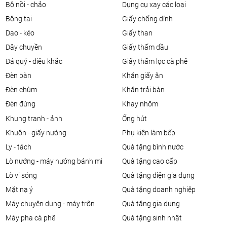
bộ nồi - chảo
dụng cụ xay các loại
bông tai
giấy chống dính
dao - kéo
giấy than
dây chuyền
giấy thấm dầu
đá quý - điêu khắc
giấy thấm lọc cà phê
đèn bàn
khăn giấy ăn
đèn chùm
khăn trải bàn
đèn đứng
khay nhôm
khung tranh - ảnh
ống hút
khuôn - giấy nướng
phụ kiện làm bếp
ly - tách
quà tặng bình nước
lò nướng - máy nướng bánh mì
quà tặng cao cấp
lò vi sóng
quà tặng điện gia dụng
mặt nạ ý
quà tặng doanh nghiệp
máy chuyên dụng - máy trộn
quà tặng gia dụng
máy pha cà phê
quà tặng sinh nhật