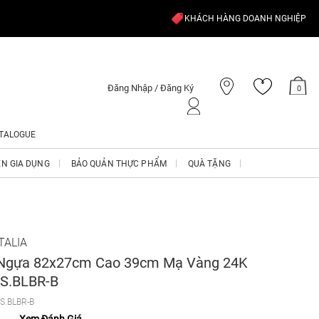
KHÁCH HÀNG DOANH NGHIỆP
Đăng Nhập / Đăng Ký
0
TALOGUE
ỆN GIA DỤNG
BẢO QUẢN THỰC PHẨM
QUÀ TẶNG
TALIA
 Ngựa 82x27cm Cao 39cm Mạ Vàng 24K
S.BLBR-B
S.BLBR-B