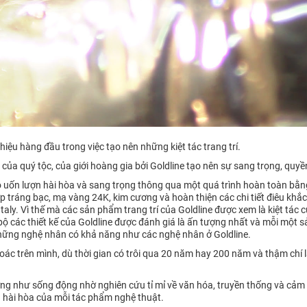
hiệu hàng đầu trong việc tạo nên những kiệt tác trang trí.
 của quý tộc, của giới hoàng gia bởi Goldline tạo nên sự sang trọng, quy
 uốn lượn hài hòa và sang trọng thông qua một quá trình hoàn toàn bằng
ớp tráng bạc, mạ vàng 24K, kim cương và hoàn thiện các chi tiết điêu khắ
aly. Vì thế mà các sản phẩm trang trí của Goldline được xem là kiệt tác
n bộ các thiết kế của Goldline được đánh giá là ấn tượng nhất và mỗi một
 những nghệ nhân có khả năng như các nghệ nhân ở Goldline.
ác trên mình, dù thời gian có trôi qua 20 năm hay 200 năm và thậm chí là 
g như sống động nhờ nghiên cứu tỉ mỉ về văn hóa, truyền thống và cảm
 hài hòa của mỗi tác phẩm nghệ thuật.