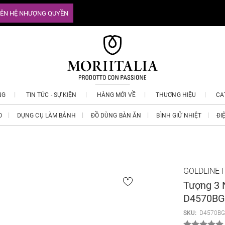
IÊN HỆ NHƯỢNG QUYỀN
NG
TIN TỨC - SỰ KIỆN
HÀNG MỚI VỀ
THƯƠNG HIỆU
CA
O
DỤNG CỤ LÀM BÁNH
ĐỒ DÙNG BÀN ĂN
BÌNH GIỮ NHIỆT
ĐI
GOLDLINE I
Tượng 3
D4570BG
SKU:
D4570BG