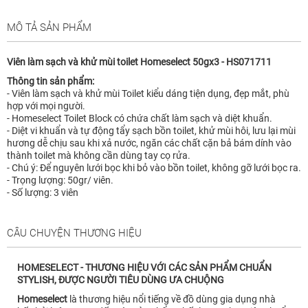
MÔ TẢ SẢN PHẨM
Viên làm sạch và khử mùi toilet Homeselect 50gx3 - HS071711
Thông tin sản phẩm:
- Viên làm sạch và khử mùi Toilet kiểu dáng tiện dụng, đẹp mắt, phù
hợp với mọi người.
- Homeselect Toilet Block có chứa chất làm sạch và diệt khuẩn.
- Diệt vi khuẩn và tự động tẩy sạch bồn toilet, khử mùi hôi, lưu lại mùi
hương dễ chịu sau khi xả nước, ngăn các chất cặn bả bám dính vào
thành toilet mà không cần dùng tay cọ rửa.
- Chú ý: Để nguyên lưới bọc khi bỏ vào bồn toilet, không gỡ lưới bọc ra.
- Trọng lượng: 50gr/ viên.
- Số lượng: 3 viên
CÂU CHUYỆN THƯƠNG HIỆU
HOMESELECT - THƯƠNG HIỆU VỚI CÁC SẢN PHẨM CHUẨN
STYLISH, ĐƯỢC NGƯỜI TIÊU DÙNG ƯA CHUỘNG
Homeselect
là thương hiệu nổi tiếng về đồ dùng gia dụng nhà